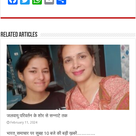
a
w
h
m
h
ce
it
at
ai
ar
b
te
s
l
e
Related Articles
o
r
A
o
p
k
p
जलवायु परिवर्तन के शोर से सन्नाटे तक
February 11, 2024
भारत_समाचार पर सुबह 10 बजे की बड़ी ख़बरें…………