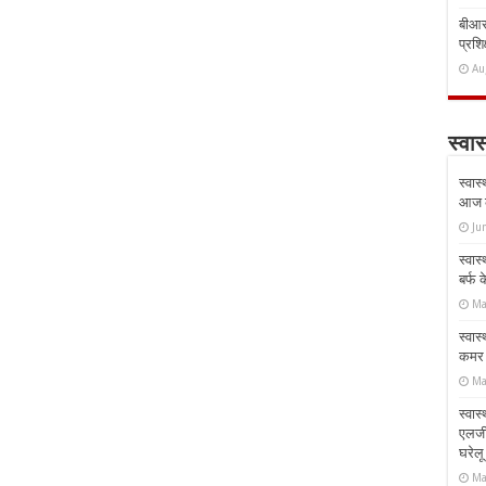
बीआरस
प्रशिक
Au
स्वास
स्वास
आज क
Ju
स्वास
बर्फ
Ma
स्वास
कमर औ
Ma
स्वास
एलर्
घरेल
Ma