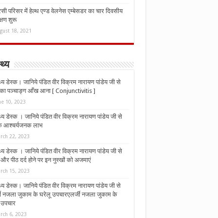
ी परिसर में हेल्थ एण्ड वेलनेस एम्बेसडर का चार दिवसीय
्षण शुरू
gust 18, 2021
्थ्य
्थ्य डेस्क। जानिये पंडित वीर विक्रम नारायण पांडेय जी से
ा पञ्चाङ्ग आँख आना [ Conjunctivitis ]
ne 10, 2023
्थ्य डेस्क । जानिये पंडित वीर विक्रम नारायण पांडेय जी से
 के आश्चर्यजनक लाभ
rch 22, 2023
्थ्य डेस्क । जानिये पंडित वीर विक्रम नारायण पांडेय जी से
र पीठ दर्द होने पर इन नुस्‍खों को अजमाएं
rch 15, 2023
्थ्य डेस्क। जानिये पंडित वीर विक्रम नारायण पांडेय जी से
जी नजला जुकाम के घरेलू उपचारएलर्जी नजला जुकाम के
ू उपचार
rch 6, 2023