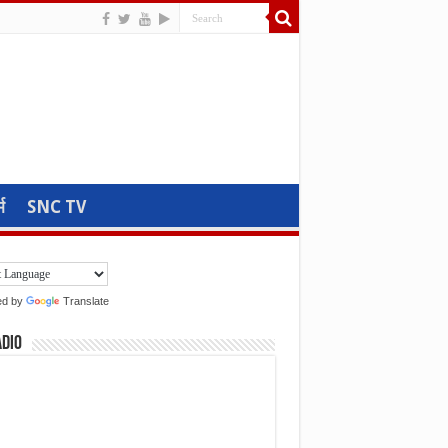
म
SNC TV
ed by
Translate
adio