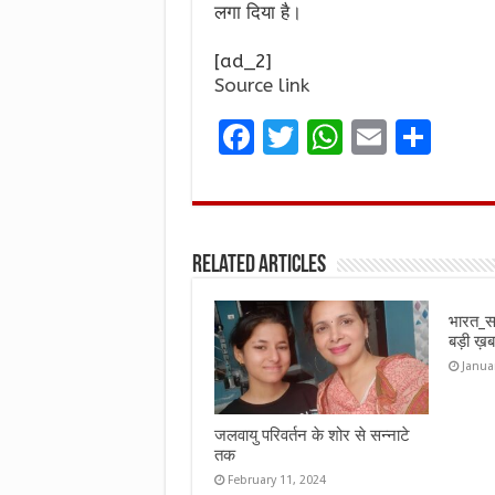
लगा दिया है।
[ad_2]
Source link
F
T
W
E
S
a
w
h
m
h
ce
it
at
ai
ar
b
te
s
l
e
Related Articles
o
r
A
o
p
भारत_स
k
p
बड़ी 
Janua
जलवायु परिवर्तन के शोर से सन्नाटे
तक
February 11, 2024