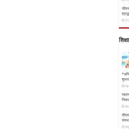
जीवन 
श्राद्
Oc
शिक्षा
*अभि
शुभार
Ap
स्वतन
निकाल
Au
सीएम 
संस्था
Se