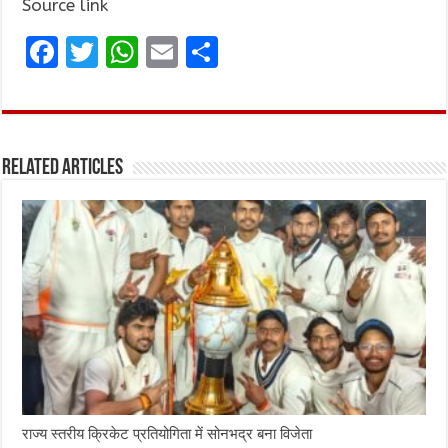
Source link
F
T
W
E
S
a
w
h
m
h
ce
it
at
ai
ar
b
te
s
l
e
Related Articles
o
r
A
o
p
k
p
राज्य स्तरीय क्रिकेट प्रतियोगिता में सोनभद्र बना विजेता