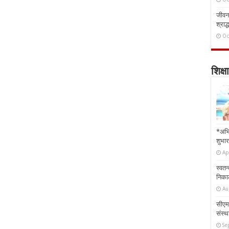
जीवन 
श्राद्
Oc
शिक्षा
*अभि
शुभार
Ap
स्वतन
निकाल
Au
सीएम 
संस्था
Se