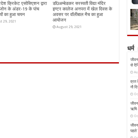
्रदेश क्रिकेट एसोसिएशन द्वारा
डॉ0अम्बेडकर सरस्वती विद्या मंदिर
जोन के अंडर-19 के पांच
इण्टर कालेज अनपरा में खेल दिवस के
यों का हुआ चयन
अवसर पर वॉलीबाल मैच का हुआ
आयोजन
t 29, 2021
August 29, 2021
धर्म
जीवन 
से दै
Au
व्रत क
नौ दि
Oc
जीवन 
ऋषि औ
Oc
जीवन 
पहले 
Oc