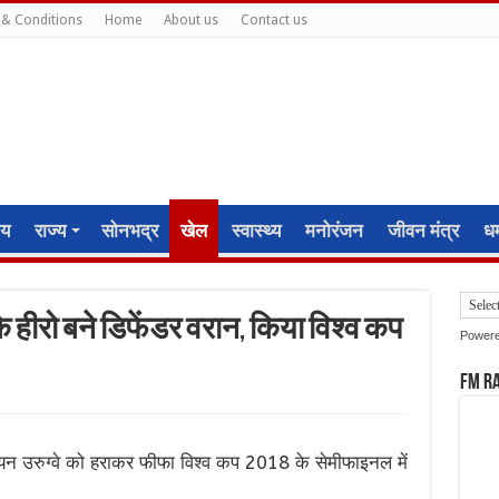
& Conditions
Home
About us
Contact us
ीय
राज्य
सोनभद्र
खेल
स्वास्थ्य
मनोरंजन
जीवन मंत्र
धर्
 हीरो बने डिफेंडर वरान, किया विश्व कप
Power
FM R
ंपियन उरुग्वे को हराकर फीफा विश्व कप 2018 के सेमीफाइनल में