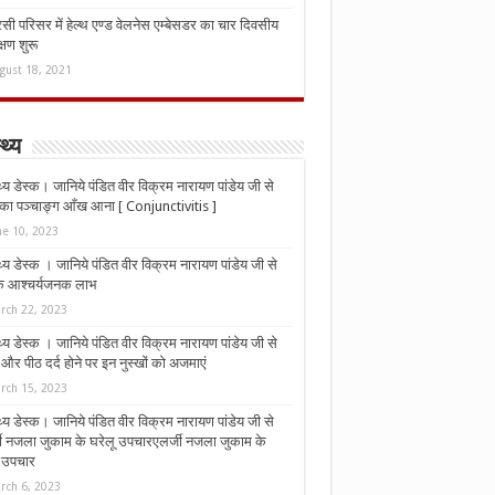
ी परिसर में हेल्थ एण्ड वेलनेस एम्बेसडर का चार दिवसीय
्षण शुरू
gust 18, 2021
्थ्य
्थ्य डेस्क। जानिये पंडित वीर विक्रम नारायण पांडेय जी से
ा पञ्चाङ्ग आँख आना [ Conjunctivitis ]
ne 10, 2023
्थ्य डेस्क । जानिये पंडित वीर विक्रम नारायण पांडेय जी से
 के आश्चर्यजनक लाभ
rch 22, 2023
्थ्य डेस्क । जानिये पंडित वीर विक्रम नारायण पांडेय जी से
र पीठ दर्द होने पर इन नुस्‍खों को अजमाएं
rch 15, 2023
्थ्य डेस्क। जानिये पंडित वीर विक्रम नारायण पांडेय जी से
जी नजला जुकाम के घरेलू उपचारएलर्जी नजला जुकाम के
ू उपचार
rch 6, 2023