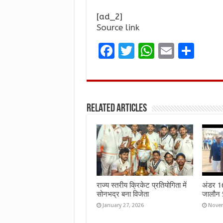
[ad_2]
Source link
F
T
W
E
S
a
w
h
m
h
ce
it
at
ai
ar
b
te
s
l
e
Related Articles
o
r
A
o
p
k
p
राज्य स्तरीय क्रिकेट प्रतियोगिता में
अंडर 16 
सोनभद्र बना विजेता
जालौन 5
January 27, 2026
Novem