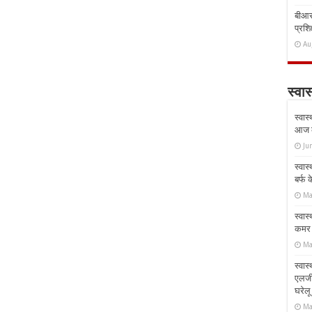
बीआरस
प्रशिक
Au
स्वास
स्वास
आज क
Ju
स्वास
बर्फ
Ma
स्वास
कमर औ
Ma
स्वास
एलर्
घरेल
Ma