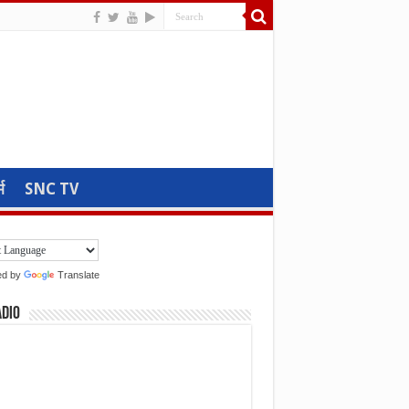
म
SNC TV
ed by
Translate
adio