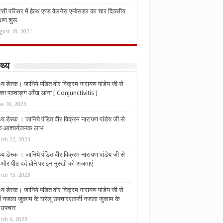
ी परिसर में हेल्थ एण्ड वेलनेस एम्बेसडर का चार दिवसीय
्षण शुरू
gust 18, 2021
्थ्य
्थ्य डेस्क। जानिये पंडित वीर विक्रम नारायण पांडेय जी से
ा पञ्चाङ्ग आँख आना [ Conjunctivitis ]
ne 10, 2023
्थ्य डेस्क । जानिये पंडित वीर विक्रम नारायण पांडेय जी से
 के आश्चर्यजनक लाभ
rch 22, 2023
्थ्य डेस्क । जानिये पंडित वीर विक्रम नारायण पांडेय जी से
र पीठ दर्द होने पर इन नुस्‍खों को अजमाएं
rch 15, 2023
्थ्य डेस्क। जानिये पंडित वीर विक्रम नारायण पांडेय जी से
जी नजला जुकाम के घरेलू उपचारएलर्जी नजला जुकाम के
ू उपचार
rch 6, 2023