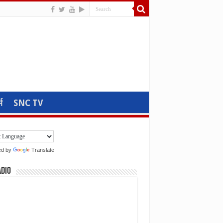
म
SNC TV
ed by
Translate
adio