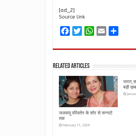
[ad_2]
Source link
F
T
W
E
S
a
w
h
m
h
ce
it
at
ai
ar
b
te
s
l
e
Related Articles
o
r
A
o
p
भारत_स
k
p
बड़ी 
Janua
जलवायु परिवर्तन के शोर से सन्नाटे
तक
February 11, 2024