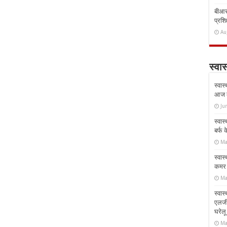
बीआरस
प्रशिक
Au
स्वास
स्वास
आज क
Ju
स्वास
बर्फ
Ma
स्वास
कमर औ
Ma
स्वास
एलर्
घरेल
Ma