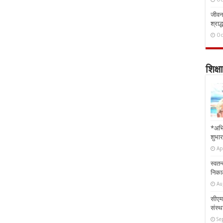
जीवन 
श्राद्
Oc
शिक्षा
*अभि
शुभार
Ap
स्वतन
निकाल
Au
सीएम 
संस्था
Se