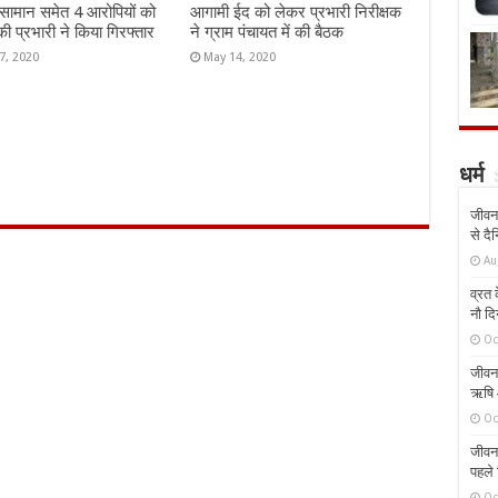
 सामान समेत 4 आरोपियों को
आगामी ईद को लेकर प्रभारी निरीक्षक
की प्रभारी ने किया गिरफ्तार
ने ग्राम पंचायत में की बैठक
7, 2020
May 14, 2020
धर्म
जीवन 
से दै
Au
व्रत क
नौ दि
Oc
जीवन 
ऋषि औ
Oc
जीवन 
पहले 
Oc