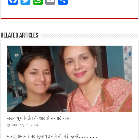
a
w
h
m
h
ce
it
at
ai
ar
b
te
s
l
e
Related Articles
o
r
A
o
p
k
p
जलवायु परिवर्तन के शोर से सन्नाटे तक
February 11, 2024
भारत_समाचार पर सुबह 10 बजे की बड़ी ख़बरें…………