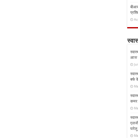
बीआरस
प्रशिक
Au
स्वास
स्वास
आज क
Ju
स्वास
बर्फ
Ma
स्वास
कमर औ
Ma
स्वास
एलर्
घरेल
Ma