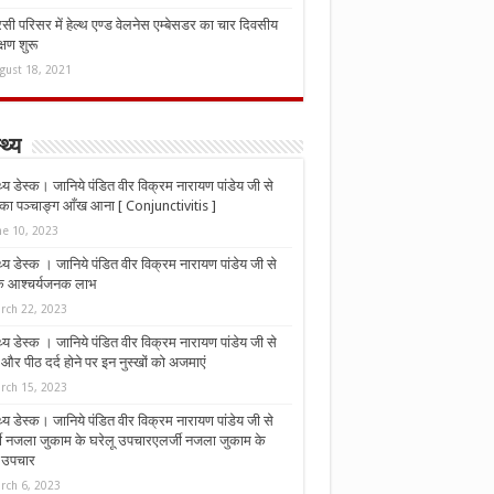
ी परिसर में हेल्थ एण्ड वेलनेस एम्बेसडर का चार दिवसीय
्षण शुरू
gust 18, 2021
्थ्य
्थ्य डेस्क। जानिये पंडित वीर विक्रम नारायण पांडेय जी से
ा पञ्चाङ्ग आँख आना [ Conjunctivitis ]
ne 10, 2023
्थ्य डेस्क । जानिये पंडित वीर विक्रम नारायण पांडेय जी से
 के आश्चर्यजनक लाभ
rch 22, 2023
्थ्य डेस्क । जानिये पंडित वीर विक्रम नारायण पांडेय जी से
र पीठ दर्द होने पर इन नुस्‍खों को अजमाएं
rch 15, 2023
्थ्य डेस्क। जानिये पंडित वीर विक्रम नारायण पांडेय जी से
जी नजला जुकाम के घरेलू उपचारएलर्जी नजला जुकाम के
ू उपचार
rch 6, 2023