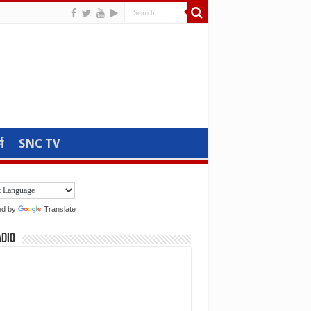
म
SNC TV
ed by
Translate
adio