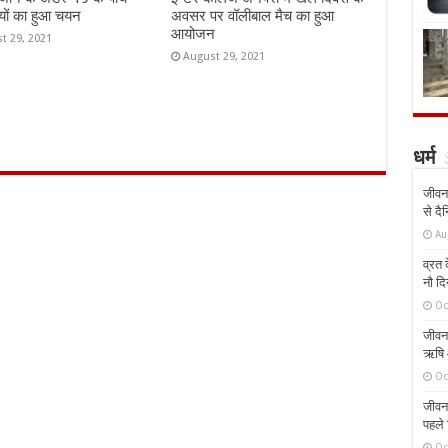
यों का हुआ चयन
अवसर पर वॉलीबाल मैच का हुआ
आयोजन
t 29, 2021
August 29, 2021
धर्म
जीवन 
से दै
Au
व्रत क
नौ दि
Oc
जीवन 
ऋषि औ
Oc
जीवन 
पहले 
Oc