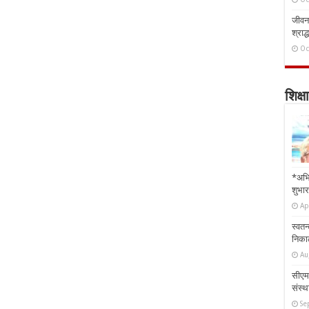
जीवन 
श्राद्
Oc
शिक्षा
*अभि
शुभार
Ap
स्वतन
निकाल
Au
सीएम 
संस्था
Se