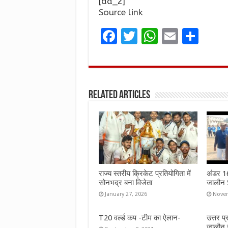
[ad_2]
Source link
F
T
W
E
S
a
w
h
m
h
ce
it
at
ai
ar
b
te
s
l
e
Related Articles
o
r
A
o
p
k
p
राज्य स्तरीय क्रिकेट प्रतियोगिता में
अंडर 16 
सोनभद्र बना विजेता
जालौन 5
January 27, 2026
Novem
T20 वर्ल्ड कप -टीम का ऐलान-
उत्तर प
जालौन 