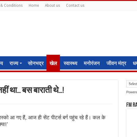
& Conditions
Home
About us
Contact us
ीय
राज्य
सोनभद्र
खेल
स्वास्थ्य
मनोरंजन
जीवन मंत्र
धर्
नहीं था… बस बाराती थे…!
Power
FM R
को आ गए हैं, आज ही सेंट पीटर्स बर्ग पहुंच रहे हैं। कल के
या!’