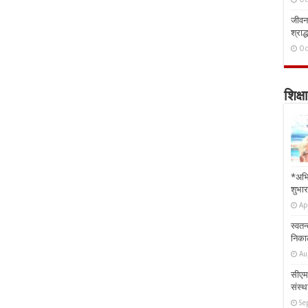
जीवन 
श्राद्
Oc
शिक्षा
*अभि
शुभार
Ap
स्वतन
निकाल
Au
सीएम 
संस्था
Se