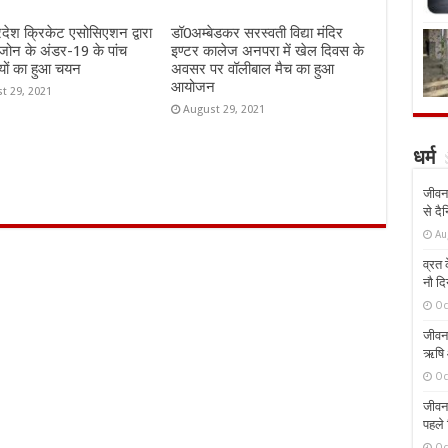
्रदेश क्रिकेट एसोसिएशन द्वारा
डॉ0अम्बेडकर सरस्वती विद्या मंदिर
जोन के अंडर-19 के पांच
इण्टर कालेज अनपरा में खेल दिवस के
यों का हुआ चयन
अवसर पर वॉलीबाल मैच का हुआ
आयोजन
t 29, 2021
August 29, 2021
धर्म
जीवन 
से दै
Au
व्रत क
नौ दि
Oc
जीवन 
ऋषि औ
Oc
जीवन 
पहले 
Oc