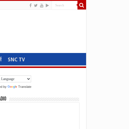
म
SNC TV
ed by
Translate
adio