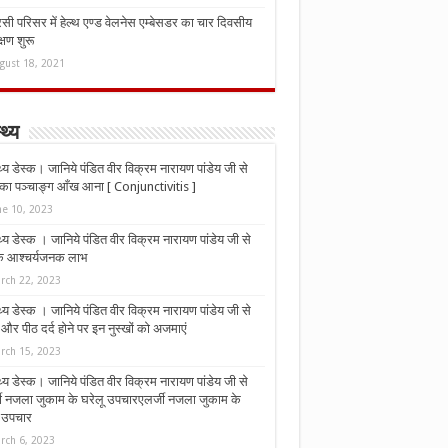
ी परिसर में हेल्थ एण्ड वेलनेस एम्बेसडर का चार दिवसीय
्षण शुरू
gust 18, 2021
्थ्य
्थ्य डेस्क। जानिये पंडित वीर विक्रम नारायण पांडेय जी से
ा पञ्चाङ्ग आँख आना [ Conjunctivitis ]
ne 10, 2023
्थ्य डेस्क । जानिये पंडित वीर विक्रम नारायण पांडेय जी से
 के आश्चर्यजनक लाभ
rch 22, 2023
्थ्य डेस्क । जानिये पंडित वीर विक्रम नारायण पांडेय जी से
र पीठ दर्द होने पर इन नुस्‍खों को अजमाएं
rch 15, 2023
्थ्य डेस्क। जानिये पंडित वीर विक्रम नारायण पांडेय जी से
जी नजला जुकाम के घरेलू उपचारएलर्जी नजला जुकाम के
ू उपचार
rch 6, 2023