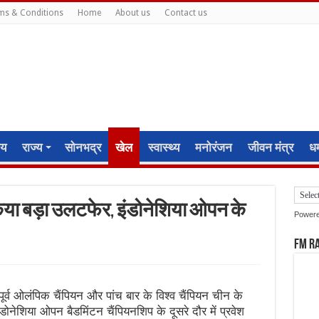
ms & Conditions
Home
About us
Contact us
ीय
राज्य
सोनभद्र
खेल
स्वास्थ्य
मनोरंजन
जीवन मंत्र
धर्
िया बड़ा उलटफेर, इंडोनेशिया ओपन के
Power
FM R
र्व ओलंपिक चैंपियन और पांच बार के विश्व चैंपियन चीन के
ेशिया ओपन बैडमिंटन चैंपियनशिप के दूसरे दौर में प्रवेश