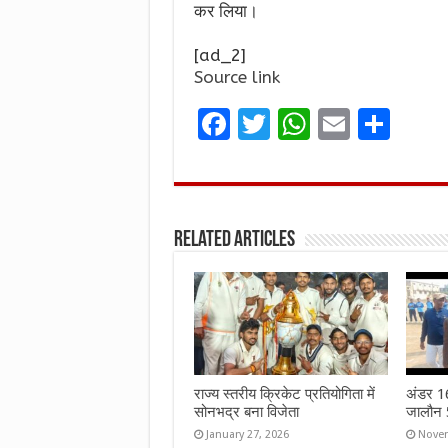
कर लिया।
[ad_2]
Source link
F
T
W
E
S
a
w
h
m
h
ce
it
at
ai
ar
b
te
s
l
e
Related Articles
o
r
A
o
p
k
p
राज्य स्तरीय क्रिकेट प्रतियोगिता में
अंडर 16 
सोनभद्र बना विजेता
जालौन 5
January 27, 2026
Novem