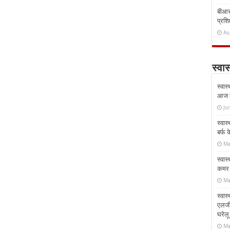
बीआरस
प्रशिक
Au
स्वास
स्वास
आज क
Ju
स्वास
बर्फ
Ma
स्वास
कमर औ
Ma
स्वास
एलर्
घरेल
Ma