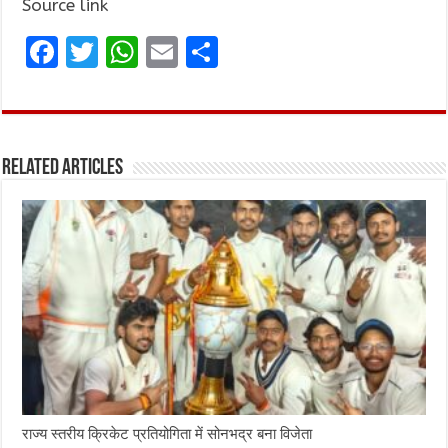
Source link
F
T
W
E
S
a
w
h
m
h
ce
it
at
ai
ar
b
te
s
l
e
Related Articles
o
r
A
o
p
k
p
राज्य स्तरीय क्रिकेट प्रतियोगिता में सोनभद्र बना विजेता