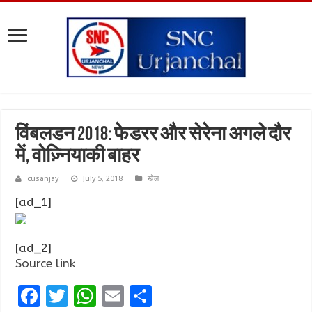
विंबलडन 2018: फेडरर और सेरेना अगले दौर
में, वोज़्नियाकी बाहर
cusanjay
July 5, 2018
खेल
[ad_1]
[ad_2]
Source link
F
T
W
E
S