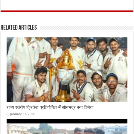
a
w
h
m
h
ce
it
at
ai
ar
b
te
s
l
e
Related Articles
o
r
A
o
p
k
p
राज्य स्तरीय क्रिकेट प्रतियोगिता में सोनभद्र बना विजेता
January 27, 2026