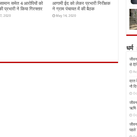
 सामान समेत 4 आरोपियों को
आगामी ईद को लेकर प्रभारी निरीक्षक
की प्रभारी ने किया गिरफ्तार
ने ग्राम पंचायत में की बैठक
7, 2020
May 14, 2020
धर्म
जीवन 
से दै
Au
व्रत क
नौ दि
Oc
जीवन 
ऋषि औ
Oc
जीवन 
पहले 
Oc