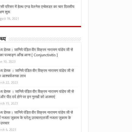
ी परिसर में हेल्थ एण्ड वेलनेस एम्बेसडर का चार दिवसीय
्षण शुरू
gust 18, 2021
्थ्य
्थ्य डेस्क। जानिये पंडित वीर विक्रम नारायण पांडेय जी से
ा पञ्चाङ्ग आँख आना [ Conjunctivitis ]
ne 10, 2023
्थ्य डेस्क । जानिये पंडित वीर विक्रम नारायण पांडेय जी से
 के आश्चर्यजनक लाभ
rch 22, 2023
्थ्य डेस्क । जानिये पंडित वीर विक्रम नारायण पांडेय जी से
र पीठ दर्द होने पर इन नुस्‍खों को अजमाएं
rch 15, 2023
्थ्य डेस्क। जानिये पंडित वीर विक्रम नारायण पांडेय जी से
जी नजला जुकाम के घरेलू उपचारएलर्जी नजला जुकाम के
ू उपचार
rch 6, 2023