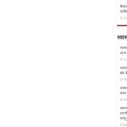
बीआरस
प्रशिक
Au
स्वास
स्वास
आज क
Ju
स्वास
बर्फ
Ma
स्वास
कमर औ
Ma
स्वास
एलर्
घरेल
Ma