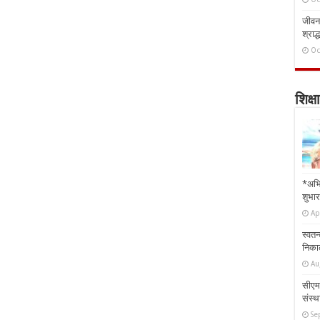
जीवन 
श्राद्
Oc
शिक्षा
*अभि
शुभार
Ap
स्वतन
निकाल
Au
सीएम 
संस्था
Se