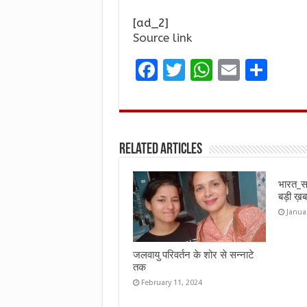
[ad_2]
Source link
F
T
W
E
S
a
w
h
m
h
ce
it
at
ai
ar
b
te
s
l
e
Related Articles
o
r
A
o
p
भारत_स
k
p
बड़ी 
Janua
जलवायु परिवर्तन के शोर से सन्नाटे
तक
February 11, 2024