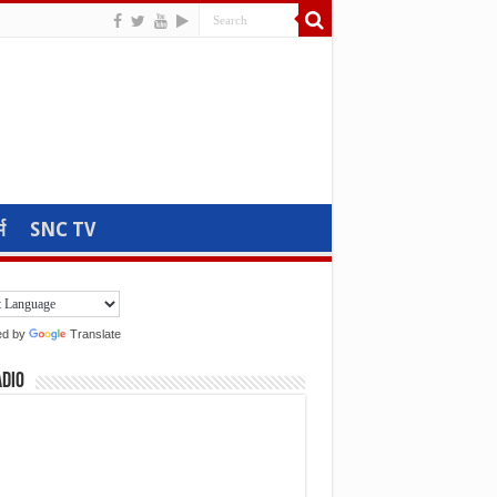
म
SNC TV
ed by
Translate
adio