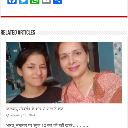
a
w
h
m
h
ce
it
at
ai
ar
b
te
s
l
e
Related Articles
o
r
A
o
p
k
p
जलवायु परिवर्तन के शोर से सन्नाटे तक
February 11, 2024
भारत_समाचार पर सुबह 10 बजे की बड़ी ख़बरें…………