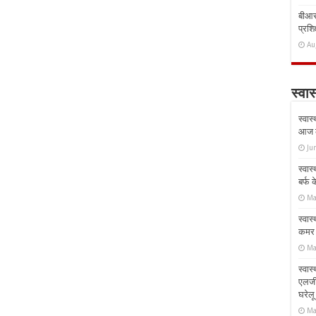
बीआरस
प्रशिक
Au
स्वास
स्वास
आज क
Ju
स्वास
बर्फ
Ma
स्वास
कमर औ
Ma
स्वास
एलर्
घरेल
Ma