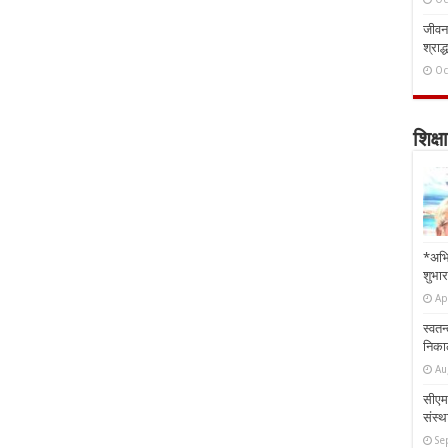
जीवन 
श्राद्
Oc
शिक्षा
*अभि
शुभार
Ap
स्वतन
निकाल
Au
सीएम 
संस्था
Se