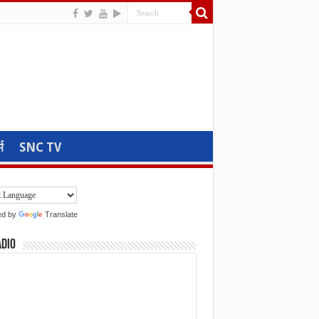
म
SNC TV
ed by
Translate
adio