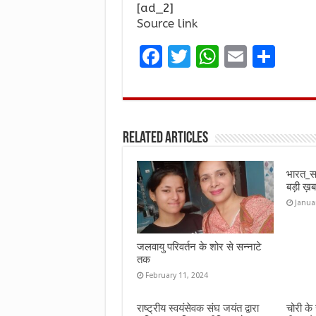
[ad_2]
Source link
F
T
W
E
S
a
w
h
m
h
ce
it
at
ai
ar
b
te
s
l
e
Related Articles
o
r
A
o
p
भारत_स
k
p
बड़ी 
Janua
जलवायु परिवर्तन के शोर से सन्नाटे
तक
February 11, 2024
राष्ट्रीय स्वयंसेवक संघ जयंत द्वारा
चोरी के