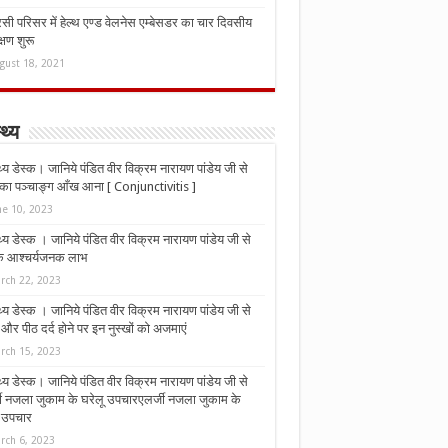
ी परिसर में हेल्थ एण्ड वेलनेस एम्बेसडर का चार दिवसीय
्षण शुरू
gust 18, 2021
्थ्य
्थ्य डेस्क। जानिये पंडित वीर विक्रम नारायण पांडेय जी से
ा पञ्चाङ्ग आँख आना [ Conjunctivitis ]
ne 10, 2023
्थ्य डेस्क । जानिये पंडित वीर विक्रम नारायण पांडेय जी से
 के आश्चर्यजनक लाभ
rch 22, 2023
्थ्य डेस्क । जानिये पंडित वीर विक्रम नारायण पांडेय जी से
र पीठ दर्द होने पर इन नुस्‍खों को अजमाएं
rch 15, 2023
्थ्य डेस्क। जानिये पंडित वीर विक्रम नारायण पांडेय जी से
जी नजला जुकाम के घरेलू उपचारएलर्जी नजला जुकाम के
ू उपचार
rch 6, 2023