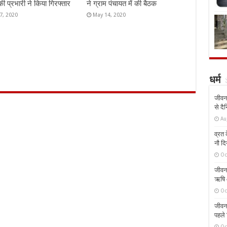
की प्रभारी ने किया गिरफ्तार
ने ग्राम पंचायत में की बैठक
7, 2020
May 14, 2020
धर्म
जीवन 
से दै
Au
व्रत क
नौ दि
Oc
जीवन 
ऋषि औ
Oc
जीवन 
पहले 
Oc