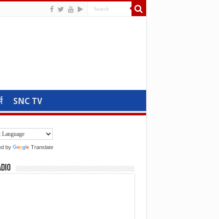
म
SNC TV
ed by
Translate
adio