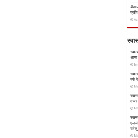
बीआरस
प्रशिक
Au
स्वास
स्वास
आज क
Ju
स्वास
बर्फ
Ma
स्वास
कमर औ
Ma
स्वास
एलर्
घरेल
Ma