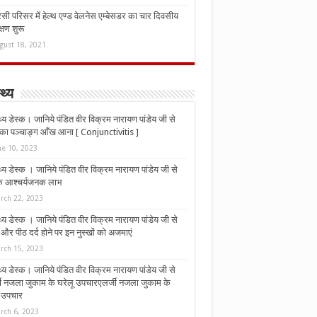
ी परिसर में हेल्थ एण्ड वेलनेस एम्बेसडर का चार दिवसीय
्षण शुरू
gust 18, 2021
्थ्य
्थ्य डेस्क। जानिये पंडित वीर विक्रम नारायण पांडेय जी से
ा पञ्चाङ्ग आँख आना [ Conjunctivitis ]
ne 10, 2023
्थ्य डेस्क । जानिये पंडित वीर विक्रम नारायण पांडेय जी से
 के आश्चर्यजनक लाभ
rch 22, 2023
्थ्य डेस्क । जानिये पंडित वीर विक्रम नारायण पांडेय जी से
र पीठ दर्द होने पर इन नुस्‍खों को अजमाएं
rch 15, 2023
्थ्य डेस्क। जानिये पंडित वीर विक्रम नारायण पांडेय जी से
जी नजला जुकाम के घरेलू उपचारएलर्जी नजला जुकाम के
ू उपचार
rch 6, 2023