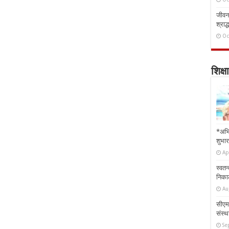
जीवन 
श्राद्
Oc
शिक्षा
*अभि
शुभार
Ap
स्वतन
निकाल
Au
सीएम 
संस्था
Se