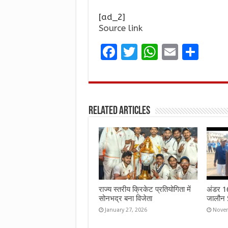
[ad_2]
Source link
F
T
W
E
S
a
w
h
m
h
ce
it
at
ai
ar
b
te
s
l
e
Related Articles
o
r
A
o
p
k
p
राज्य स्तरीय क्रिकेट प्रतियोगिता में
अंडर 16 
सोनभद्र बना विजेता
जालौन 5
January 27, 2026
Novem