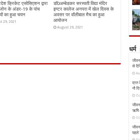
्रदेश क्रिकेट एसोसिएशन द्वारा
डॉ0अम्बेडकर सरस्वती विद्या मंदिर
जोन के अंडर-19 के पांच
इण्टर कालेज अनपरा में खेल दिवस के
यों का हुआ चयन
अवसर पर वॉलीबाल मैच का हुआ
आयोजन
t 29, 2021
August 29, 2021
धर्म
जीवन 
से दै
Au
व्रत क
नौ दि
Oc
जीवन 
ऋषि औ
Oc
जीवन 
पहले 
Oc