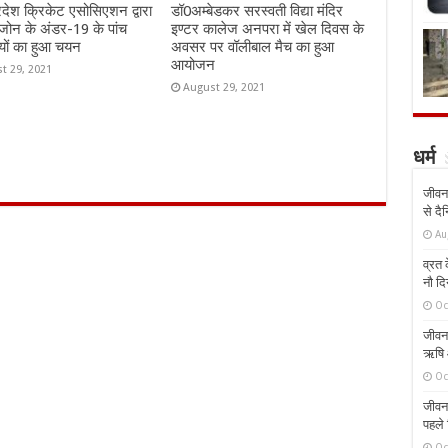
्रदेश क्रिकेट एसोसिएशन द्वारा
डॉ0अम्बेडकर सरस्वती विद्या मंदिर
जोन के अंडर-19 के पांच
इण्टर कालेज अनपरा में खेल दिवस के
यों का हुआ चयन
अवसर पर वॉलीबाल मैच का हुआ
आयोजन
t 29, 2021
August 29, 2021
धर्म
जीवन 
से दै
Au
व्रत क
नौ दि
Oc
जीवन 
ऋषि औ
Oc
जीवन 
पहले 
Oc