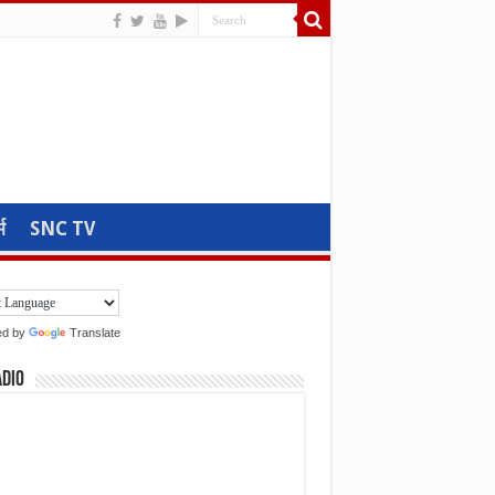
म
SNC TV
ed by
Translate
adio