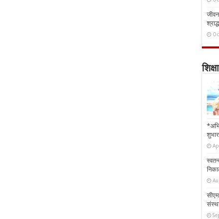
जीवन 
श्राद्
Oc
शिक्षा
*अभि
शुभार
Ap
स्वतन
निकाल
Au
सीएम 
संस्था
Se