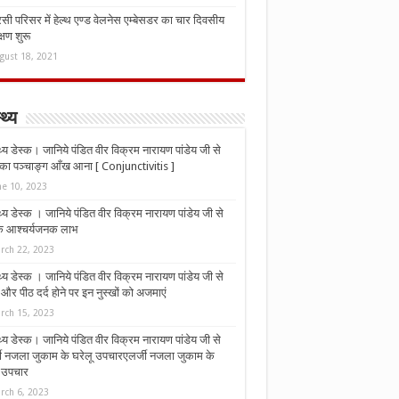
ी परिसर में हेल्थ एण्ड वेलनेस एम्बेसडर का चार दिवसीय
्षण शुरू
gust 18, 2021
्थ्य
्थ्य डेस्क। जानिये पंडित वीर विक्रम नारायण पांडेय जी से
ा पञ्चाङ्ग आँख आना [ Conjunctivitis ]
ne 10, 2023
्थ्य डेस्क । जानिये पंडित वीर विक्रम नारायण पांडेय जी से
 के आश्चर्यजनक लाभ
rch 22, 2023
्थ्य डेस्क । जानिये पंडित वीर विक्रम नारायण पांडेय जी से
र पीठ दर्द होने पर इन नुस्‍खों को अजमाएं
rch 15, 2023
्थ्य डेस्क। जानिये पंडित वीर विक्रम नारायण पांडेय जी से
जी नजला जुकाम के घरेलू उपचारएलर्जी नजला जुकाम के
ू उपचार
rch 6, 2023