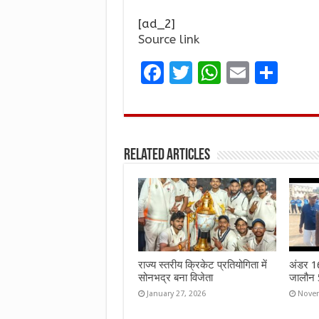
[ad_2]
Source link
F
T
W
E
S
a
w
h
m
h
ce
it
at
ai
ar
b
te
s
l
e
Related Articles
o
r
A
o
p
k
p
राज्य स्तरीय क्रिकेट प्रतियोगिता में
अंडर 16 
सोनभद्र बना विजेता
जालौन 5
January 27, 2026
Novem