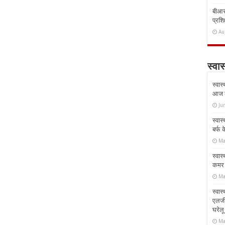
बीआरस
प्रशिक
Au
स्वास
स्वास
आज क
Ju
स्वास
बर्फ
Ma
स्वास
कमर औ
Ma
स्वास
एलर्
घरेल
Ma