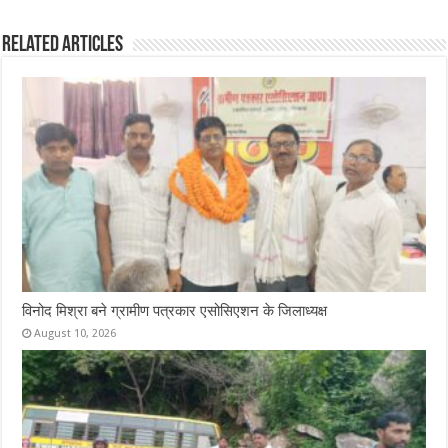
b
te
s
l
e
Related Articles
o
r
A
o
p
k
p
विनोद मिश्रा बने ग्रामीण पत्रकार एसोसिएशन के जिलाध्यक्ष
August 10, 2026