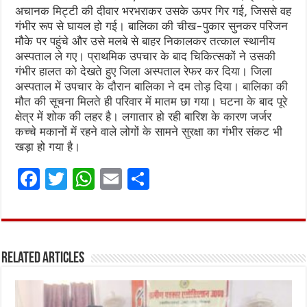
अचानक मिट्टी की दीवार भरभराकर उसके ऊपर गिर गई, जिससे वह
गंभीर रूप से घायल हो गई। बालिका की चीख-पुकार सुनकर परिजन
मौके पर पहुंचे और उसे मलबे से बाहर निकालकर तत्काल स्थानीय
अस्पताल ले गए। प्राथमिक उपचार के बाद चिकित्सकों ने उसकी
गंभीर हालत को देखते हुए जिला अस्पताल रेफर कर दिया। जिला
अस्पताल में उपचार के दौरान बालिका ने दम तोड़ दिया। बालिका की
मौत की सूचना मिलते ही परिवार में मातम छा गया। घटना के बाद पूरे
क्षेत्र में शोक की लहर है। लगातार हो रही बारिश के कारण जर्जर
कच्चे मकानों में रहने वाले लोगों के सामने सुरक्षा का गंभीर संकट भी
खड़ा हो गया है।
F
T
W
E
S
a
w
h
m
h
ce
it
at
ai
ar
b
te
s
l
e
Related Articles
o
r
A
o
p