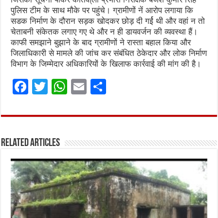
पुलिस टीम के साथ मौके पर पहुंचे। ग्रामीणों नें आरोप लगाया कि
सडक निर्माण के दौरान सड़क खोदकर छोड़ दी गर्ई थी और वहां न तो
चेताबनी संकेतक लगाए गए थे और न ही डायवर्जन की व्यवस्था हैं।
काफी समझाने बुझाने के बाद ग्रामीणों ने रास्ता बहाल किया और
जिलाधिकारी से मामले की जांच कर संबंधित ठेकेदार और लोक निर्माण
विभाग के जिम्मेदार अधिकारियों के खिलाफ कार्रवाई की मांग की है।
F
T
W
E
S
a
w
h
m
h
ce
it
at
ai
ar
b
te
s
l
e
Related Articles
o
r
A
o
p
k
p