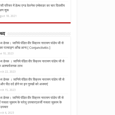
ी परिसर में हेल्थ एण्ड वेलनेस एम्बेसडर का चार दिवसीय
्षण शुरू
gust 18, 2021
्थ्य
्थ्य डेस्क। जानिये पंडित वीर विक्रम नारायण पांडेय जी से
ा पञ्चाङ्ग आँख आना [ Conjunctivitis ]
ne 10, 2023
्थ्य डेस्क । जानिये पंडित वीर विक्रम नारायण पांडेय जी से
 के आश्चर्यजनक लाभ
rch 22, 2023
्थ्य डेस्क । जानिये पंडित वीर विक्रम नारायण पांडेय जी से
र पीठ दर्द होने पर इन नुस्‍खों को अजमाएं
rch 15, 2023
्थ्य डेस्क। जानिये पंडित वीर विक्रम नारायण पांडेय जी से
जी नजला जुकाम के घरेलू उपचारएलर्जी नजला जुकाम के
ू उपचार
rch 6, 2023