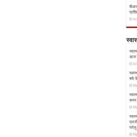
बीआरस
प्रशिक
Au
स्वास
स्वास
आज क
Ju
स्वास
बर्फ
Ma
स्वास
कमर औ
Ma
स्वास
एलर्
घरेल
Ma