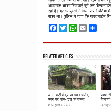
जीवन लीला समाप्त कर ली। सूचना को पहुंची
आवश्यक औपचारिकताएं पूर्ण कर पोस्टमार्
रही है। मृतक युवती ने किन परिस्थितियों म
सका था। पुलिस ने कहा कि पोस्टमार्टम रिपो
F
T
W
E
S
a
w
h
m
h
ce
it
at
ai
ar
b
te
s
l
e
Related Articles
o
r
A
o
p
k
p
आंगनबाड़ी केंद्र का भवन जर्जर,
सहकारी 
भवन पर घांस-फूस का कब्जा
किसानों
August 6, 2026
Augus