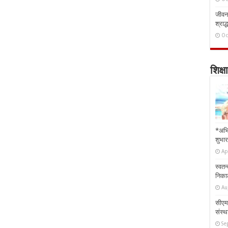
जीवन 
श्राद्
Oc
शिक्षा
*अभि
शुभार
Ap
स्वतन
निकाल
Au
सीएम 
संस्था
Se