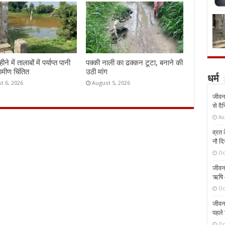
े में तालाबों में पर्याप्त पानी
पक्की नाली का ढक्कन टूटा, बनाने की
रामीण चिंतित
उठी मांग
धर्म
t 6, 2026
August 5, 2026
जीवन 
से दै
Au
व्रत क
नौ दि
Oc
जीवन 
ऋषि औ
Oc
जीवन 
पहले 
Oc