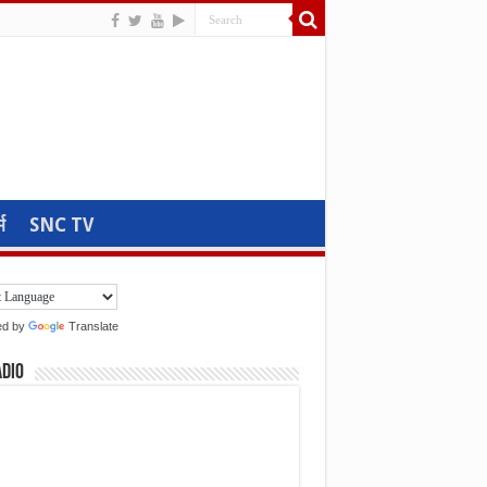
म
SNC TV
ed by
Translate
adio