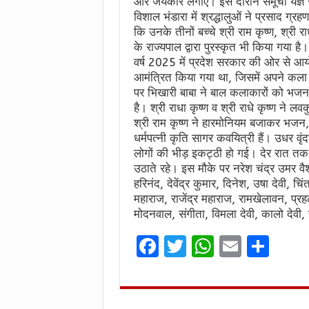
और जयकारे लगाए। इस दौरान समूचा यज्ञ स
विशाल भंडारा में श्रद्धालुओं ने प्रसाद ग्र
कि उनके तीनों बच्चे श्री राम कृष्ण, श्री राध
के राज्यपाल द्वारा पुरस्कृत भी किया गया 
वर्ष 2025 में प्रदेश सरकार की ओर से आयो
आमंत्रित किया गया था, जिसमें अपने कला क
पर भिखारी बाबा ने बाल कलाकारों को भजन संध
है। श्री राधा कृष्ण व श्री राधे कृष्ण ने 
श्री राम कृष्ण ने हारमोनियम बजाकर भजन
धर्मपत्नी कृति सागर कवयित्री हैं। उधर वृ
लोगों की भीड़ इकट्ठी हो गई। देर रात त
उठाते रहे। इस मौके पर नरेश चंद्र उमर वैश्
हरिनंद, देवेंद्र कुमार, दिनेश, उषा देवी, च
महाराज, राजेंद्र महाराज, रामखेलावन, प्रह
मोदनवाल, संगीता, विमला देवी, कालो देवी,
F
T
W
E
S
a
w
h
m
h
ce
it
at
ai
ar