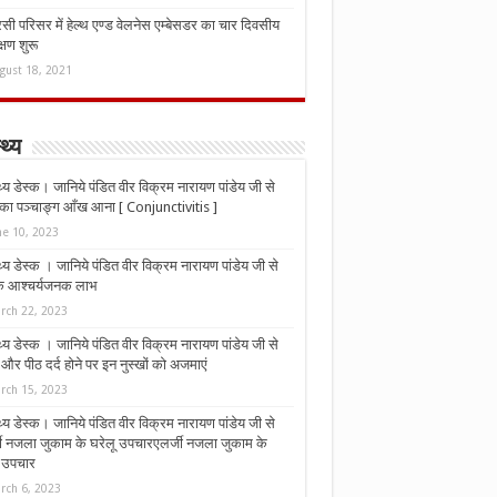
ी परिसर में हेल्थ एण्ड वेलनेस एम्बेसडर का चार दिवसीय
्षण शुरू
gust 18, 2021
्थ्य
्थ्य डेस्क। जानिये पंडित वीर विक्रम नारायण पांडेय जी से
ा पञ्चाङ्ग आँख आना [ Conjunctivitis ]
ne 10, 2023
्थ्य डेस्क । जानिये पंडित वीर विक्रम नारायण पांडेय जी से
 के आश्चर्यजनक लाभ
rch 22, 2023
्थ्य डेस्क । जानिये पंडित वीर विक्रम नारायण पांडेय जी से
र पीठ दर्द होने पर इन नुस्‍खों को अजमाएं
rch 15, 2023
्थ्य डेस्क। जानिये पंडित वीर विक्रम नारायण पांडेय जी से
जी नजला जुकाम के घरेलू उपचारएलर्जी नजला जुकाम के
ू उपचार
rch 6, 2023