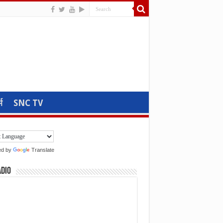
म
SNC TV
ed by
Translate
adio