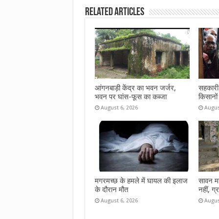
b
te
s
l
e
Related Articles
o
r
A
o
p
k
p
आंगनबाड़ी केंद्र का भवन जर्जर,
सहकारी 
भवन पर घांस-फूस का कब्जा
किसानों
August 6, 2026
Augus
मगरमच्छ के हमले में घायल की इलाज
सावन महीन
के दौरान मौत
नहीं, ग्
August 6, 2026
Augus