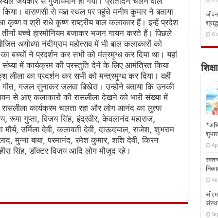
्थल जयकारे से गुंजायमान हो गया। प्रतिदिन चलने वाले
हण किया। वाराणसी से यज्ञ स्थल पर पहुंचे मनीष कुमार ने बताया
जीवन 
ा कृष्ण व श्री राधे कृष्ण राष्ट्रीय बाल कलाकार हैं। इन्हें प्रदेश
श्राद्
है। तीनों बच्चे हारमोनियम बजाकर भजन गायन करते हैं। पिछले
Oc
जित अयोध्या नंदीग्राम महोत्सव में भी बाल कलाकारों को
ा बच्चों ने प्रदर्शन कर सभी को मंत्रमुग्ध कर दिया था। यहां
्या में कार्यक्रम की प्रस्तुति देने के लिए आमंत्रित किया
शिक्षा
लवकुश लीला का प्रदर्शन कर सभी को मन्त्रमुग्ध कर दिया। वहीं
, गीत, गजल सुनाकर जलवा बिखेरा। उन्होंने बताया कि उनकी
ंदावन से आए कलाकारों की रासलीला देखने को भारी संख्या में
क रासलीला कार्यक्रम चलता रहा और लोग आनंद का लुत्फ
य, रूपा गुप्ता, विजय सिंह, इंद्रवीर, केवलानंद महाराज,
*अभि
िंता मौर्य, उर्मिला देवी, कलावती देवी, दाऊदयाल, राजेश, शुभराम
शुभार
लाद, मुन्ना बाबा, परमानंद, रमेश कुमार, शशि देवी, किरन
Ap
 हीरा सिंह, डॉक्टर विजय आदि लोग मौजूद रहे।
स्वतन
निकाल
Au
सीएम 
संस्था
Se