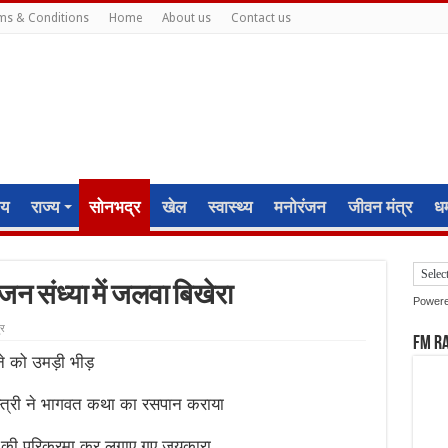
ms & Conditions
Home
About us
Contact us
ीय
राज्य
सोनभद्र
खेल
स्वास्थ्य
मनोरंजन
जीवन मंत्र
धर्
जन संध्या में जलवा बिखेरा
Power
र
FM R
ने को उमड़ी भीड़
्त्री ने भागवत कथा का रसपान कराया
मंडप की परिक्रमा कर लगाए गए जयकारा