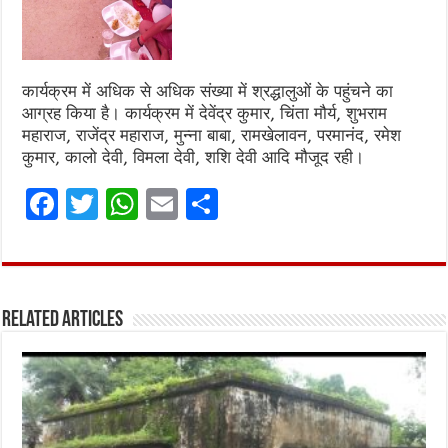
कार्यक्रम में अधिक से अधिक संख्या में श्रद्धालुओं के पहुंचने का
आग्रह किया है। कार्यक्रम में देवेंद्र कुमार, चिंता मौर्य, शुभराम
महाराज, राजेंद्र महाराज, मुन्ना बाबा, रामखेलावन, परमानंद, रमेश
कुमार, कालो देवी, विमला देवी, शशि देवी आदि मौजूद रही।
F
T
W
E
S
a
w
h
m
h
ce
it
at
ai
ar
b
te
s
l
e
Related Articles
o
r
A
o
p
k
p