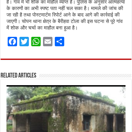
है। गांव में भी शोक का माहौल व्याप्त है। पुलिस के अनुसार आत्महत्या
के कारणों का अभी स्पष्ट पता नहीं चल सका है। मामले की जांच की
जा रही है तथा पोस्टमार्टम रिपोर्ट आने के बाद आगे की कार्रवाई की
जाएगी। चोपन थाना क्षेत्र के बैरीहवा टोला की इस घटना से पूरे गांव
में शोक और चर्चा का माहौल बना हुआ है।
F
T
W
E
S
a
w
h
m
h
ce
it
at
ai
ar
b
te
s
l
e
Related Articles
o
r
A
o
p
k
p