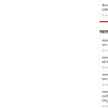
बीआरस
प्रशिक
Au
स्वास
स्वास
आज क
Ju
स्वास
बर्फ
Ma
स्वास
कमर औ
Ma
स्वास
एलर्
घरेल
Ma