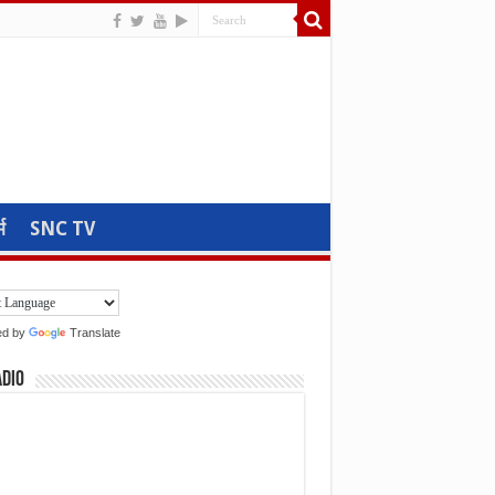
म
SNC TV
ed by
Translate
adio