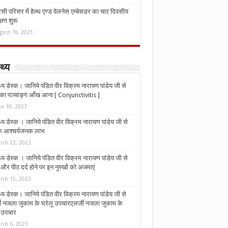
ी परिसर में हेल्थ एण्ड वेलनेस एम्बेसडर का चार दिवसीय
्षण शुरू
gust 18, 2021
्थ्य
्थ्य डेस्क। जानिये पंडित वीर विक्रम नारायण पांडेय जी से
ा पञ्चाङ्ग आँख आना [ Conjunctivitis ]
ne 10, 2023
्थ्य डेस्क । जानिये पंडित वीर विक्रम नारायण पांडेय जी से
 के आश्चर्यजनक लाभ
rch 22, 2023
्थ्य डेस्क । जानिये पंडित वीर विक्रम नारायण पांडेय जी से
र पीठ दर्द होने पर इन नुस्‍खों को अजमाएं
rch 15, 2023
्थ्य डेस्क। जानिये पंडित वीर विक्रम नारायण पांडेय जी से
जी नजला जुकाम के घरेलू उपचारएलर्जी नजला जुकाम के
ू उपचार
rch 6, 2023