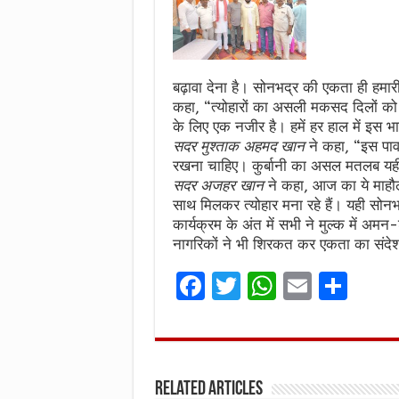
बढ़ावा देना है। सोनभद्र की एकता ही हमा
कहा, “त्योहारों का असली मकसद दिलों को ज
के लिए एक नजीर है। हमें हर हाल में इस
सदर मुश्ताक अहमद खान
ने कहा, “इस पावन
रखना चाहिए। कुर्बानी का असल मतलब यही ह
सदर अजहर खान
ने कहा, आज का ये माहौ
साथ मिलकर त्योहार मना रहे हैं। यही सोनभ
कार्यक्रम के अंत में सभी ने मुल्क में अमन
नागरिकों ने भी शिरकत कर एकता का संदे
F
T
W
E
S
a
w
h
m
h
ce
it
at
ai
ar
b
te
s
l
e
Related Articles