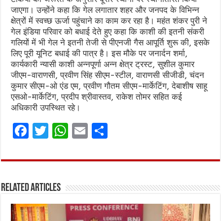
जाएगा। उन्होंने कहा कि गेल लगातार शहर और जनपद के विभिन्न
क्षेत्रों में स्वच्छ ऊर्जा पहुंचाने का काम कर रहा है। महंत शंकर पुरी ने
गेल इंडिया परिवार को बधाई देते हुए कहा कि काशी की इतनी संकरी
गलियों में भी गेल ने इतनी तेजी से पीएनजी गैस आपूर्ति शुरू की, इसके
लिए पूरी यूनिट बधाई की पात्र है। इस मौके पर जनार्दन शर्मा,
कार्यकारी न्यासी काशी अन्नपूर्णा अन्न क्षेत्र ट्रस्ट, सुशील कुमार
जीएम-वाराणसी, प्रवीण सिंह सीएम-स्टील, वाराणसी सीजीडी, चंदन
कुमार सीएम-ओ एंड एम, प्रवीण गौतम सीएम-मार्केटिंग, देबाशीष साहू
एसओ-मार्केटिंग, प्रदीप श्रीवास्तव, राकेश तोमर सहित कई
अधिकारी उपस्थित रहे।
F
T
W
E
S
a
w
h
m
h
ce
it
at
ai
ar
b
te
s
l
e
Related Articles
o
r
A
o
p