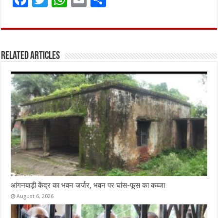
a
w
h
m
h
ce
it
at
ai
ar
b
te
s
l
e
Related Articles
o
r
A
o
p
k
p
आंगनबाड़ी केंद्र का भवन जर्जर, भवन पर घांस-फूस का कब्जा
August 6, 2026