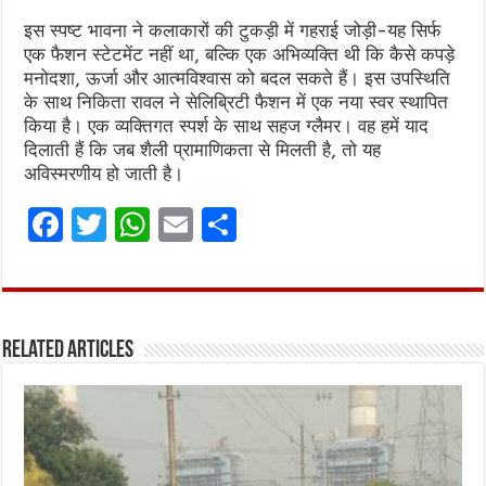
इस स्पष्ट भावना ने कलाकारों की टुकड़ी में गहराई जोड़ी-यह सिर्फ
एक फैशन स्टेटमेंट नहीं था, बल्कि एक अभिव्यक्ति थी कि कैसे कपड़े
मनोदशा, ऊर्जा और आत्मविश्वास को बदल सकते हैं। इस उपस्थिति
के साथ निकिता रावल ने सेलिब्रिटी फैशन में एक नया स्वर स्थापित
किया है। एक व्यक्तिगत स्पर्श के साथ सहज ग्लैमर। वह हमें याद
दिलाती हैं कि जब शैली प्रामाणिकता से मिलती है, तो यह
अविस्मरणीय हो जाती है।
F
T
W
E
S
a
w
h
m
h
ce
it
at
ai
ar
b
te
s
l
e
Related Articles
o
r
A
o
p
k
p