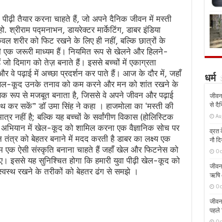
ीढ़ी तैयार करना चाहते हैं, जो अपने दैनिक जीवन में मस्ती
श्रीराम पद्मनाभन, डायरेक्टर मार्केटिंग, डाबर इंडिया
वल शरीर को फिट रखने के लिए ही नहीं, बल्कि छात्रों के
एक जरूरी माध्यम हैं। नियमित रूप से खेलने और हिलने-
हैं जो दिमाग को तेज़ बनाते हैं। इससे बच्चों में एकाग्रता
 वे पढ़ाई में अच्छा प्रदर्शन कर पाते हैं। आज के दौर में, जहाँ
धर्म
हैं, खेल-कूद उनके तनाव को कम करने और मन को शांत रखने के
िक रूप से मजबूत बनाता है, जिससे वे अपने जीवन और पढ़ाई
जीवन 
ाथ कर सकें” डॉ उमा सिंह ने कहा । हाजमोला का ‘मस्ती की
से दै
्र नहीं है; बल्कि यह बच्चों के सर्वांगीण विकास (होलिस्टिक
Au
 अभियान में खेल-कूद को शामिल करना एक वैज्ञानिक सोच पर
व्रत क
तंत्र को बेहतर बनाने में मदद करती है डाबर का लक्ष्य एक
नौ दि
 एक ऐसी संस्कृति बनाना चाहते हैं जहाँ खेल और फिटनेस को
Oc
जाए। इससे यह सुनिश्चित होगा कि हमारी युवा पीढ़ी खेल-कूद को
जीवन 
्वस्थ रखने के तरीकों को बेहतर ढंग से समझे ।
ऋषि औ
Oc
जीवन 
पहले 
Oc