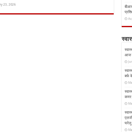
ry 23, 2026
बीआरस
प्रशिक
Au
स्वास
स्वास
आज क
Ju
स्वास
बर्फ
Ma
स्वास
कमर औ
Ma
स्वास
एलर्
घरेल
Ma