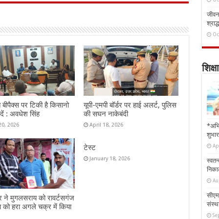
जीवन 
श्राद्
Oc
शिक्षा
बीपैक्स पर टिकी है किसानो
यूपी-एमपी बॉर्डर पर हाई अलर्ट, पुलिस
दें : अवधेश सिंह
की सघन नाकेबंदी
20, 2026
April 18, 2026
*अभि
शुभार
Ap
टेस्ट
January 18, 2026
स्वतन
निकाल
Au
सीएम 
 ने मुगलसराय को रावर्टसगंज
संस्था
ा को हरा अगले चक्र में किया
Se