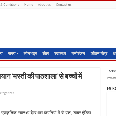
& Conditions
Home
About us
Contact us
ीय
राज्य
सोनभद्र
खेल
स्वास्थ्य
मनोरंजन
जीवन मंत्र
धर
 ‘मस्ती की पाठशाला’ से बच्चों में
Power
FM R
ategorized
राकृतिक स्वास्थ्य देखभाल कंपनियों में से एक, डाबर इंडिया