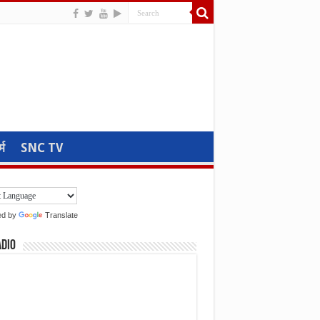
्म
SNC TV
ed by
Translate
adio