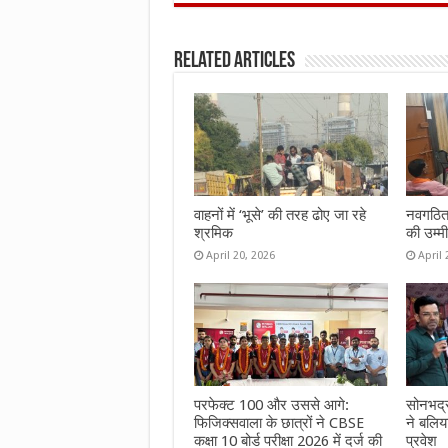
ce
it
at
ai
ar
b
te
s
l
e
Related Articles
o
r
A
o
p
k
p
वाहनों में ‘भूसे’ की तरह ढोए जा रहे
नवगठित 
श्रमिक
की उम्मी
April 20, 2026
April 
परफेक्ट 100 और उससे आगे:
सोनभद्र
फिजिक्सवाला के छात्रों ने CBSE
ने बलिय
कक्षा 10 बोर्ड परीक्षा 2026 में दर्ज की
प्रवेश