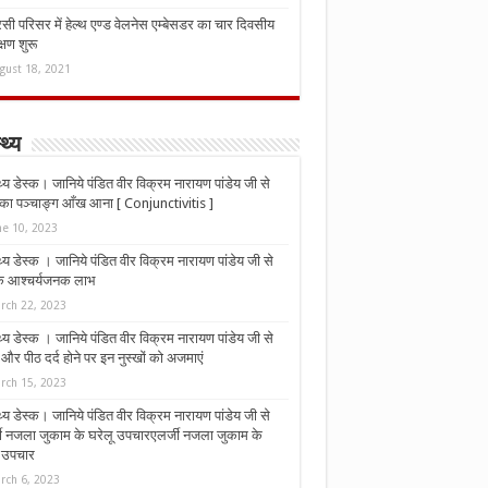
ी परिसर में हेल्थ एण्ड वेलनेस एम्बेसडर का चार दिवसीय
्षण शुरू
gust 18, 2021
्थ्य
्थ्य डेस्क। जानिये पंडित वीर विक्रम नारायण पांडेय जी से
ा पञ्चाङ्ग आँख आना [ Conjunctivitis ]
ne 10, 2023
्थ्य डेस्क । जानिये पंडित वीर विक्रम नारायण पांडेय जी से
 के आश्चर्यजनक लाभ
rch 22, 2023
्थ्य डेस्क । जानिये पंडित वीर विक्रम नारायण पांडेय जी से
र पीठ दर्द होने पर इन नुस्‍खों को अजमाएं
rch 15, 2023
्थ्य डेस्क। जानिये पंडित वीर विक्रम नारायण पांडेय जी से
जी नजला जुकाम के घरेलू उपचारएलर्जी नजला जुकाम के
ू उपचार
rch 6, 2023