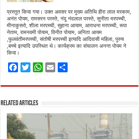
प्रस्तुत किया गया।‌ उक्त अवसर पर मुख्य अतिथि हीरा लाल मरकाम,
अनंत पोयम, रामसरन परस्ते, नंदू नंदलाल परस्ते, सुनीता मरपच्ची,
मीनाकुसरो, शीला मरपच्ची, सुहाना आयाम, आराधना मरपच्ची, रूपा
नेताम, रामनवमी पोयाम, विनीत पोयाम, अनिता आयम
,फुलवंतीमरपच्ची, संतोषी मरपच्ची इत्यादि आदिवासी महिला, पुरुष
,बच्चे इत्यादि उपस्थित थे। कार्यक्रम का संचालन अनन्त पोयम ने
किया।
F
T
W
E
S
a
w
h
m
h
ce
it
at
ai
ar
b
te
s
l
e
Related Articles
o
r
A
o
p
k
p