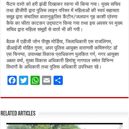
फैंटम दस्ते को हरी झंडी दिखाकर रवाना भी किया गया। मुख्य सचिव
तथा डीजीपी द्वारा पुलिस लाइन परिसर में महिलाओं की स्वयं सहायता
समूह द्वारा संचालित वातानुकूलित कैंटीन/जलपान गृह काशी प्रेरणा
कैफे का फीता काटकर उद्घाटन किया गया तथा इस अवसर पर मुख्य
सचिव द्वारा महिला समूहों से वार्ता भी की गयी।
बैठक में एडीजी जोन पीयूष मोर्डिया, जिलाधिकारी एस राजलिंगम,
डीआईजी मोहित गुप्ता, अपर पुलिस आयुक्त वाराणसी कमिश्नरेट डॉ
एस चिनप्पा, उपाध्यक्ष विकास प्राधिकरण पुलकित गर्ग, नगर आयुक्त
अक्षत वर्मा, मुख्य विकास अधिकारी हिमांशु नागपाल समेत विभिन्न
विभागों के अधिकारी तथा पुलिस अधिकारी उपस्थित रहे।
F
T
W
E
S
a
w
h
m
h
ce
it
at
ai
ar
b
te
s
l
e
Related Articles
o
r
A
o
p