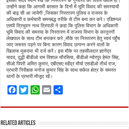
इसका सदैव ध्यान रखे कि निस्तारण के गुणवत्ता का विशेष ख्याल हो।
उन्होंने कहा कि आगामी बरसात के दिनों में भूमि विवाद की समस्यायों
की बाढ़ सी आ जायेगी ,जिसका निस्तारण पुलिस व राजस्व के
अधिकारी व कर्मचारी समयबद्ध तरीके से टीम बना कर करे। एडिश्नल
एसपी त्रिभुवन नाथ त्रिपाठी ने क़हा कि पुलिस विभाग के अधिकारी
भूमि विवाद की समस्या के निस्तारण में राजस्व विभाग के कानूनगों
लेखपाल के साथ टीम बनाकर करे ,मौके पर निस्तारण हेतु स्वयं पहुँच
जाए जरूरत पड़ने पर बिना कारण विवाद उत्पन्न करने वालों के
खिलाफ मुकदमा भी दर्ज करें। इस मौके पर तहसीलदार ज्ञानेंद्र
यादव, दुद्धी बीडीओ राम विशाल चौरसिया, बीडीओ म्योरपुर हेमंत सिंह,
सीओ पिपरी अमित कुमार, एबीएसए महेंद्र मौर्या एसडीओ तीर्थ राज,
प्रभारी निरीक्षक मनोज कुमार सिंह के साथ सर्कल क्षेत्र के समस्त
थानों के प्रभारी मौजूद रहें।
F
T
W
E
S
a
w
h
m
h
ce
it
at
ai
ar
b
te
s
l
e
Related Articles
o
r
A