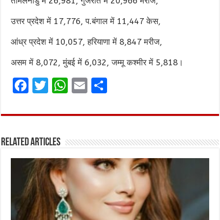
तमिलनाडु में 26,981, गुजरात में 20,966 मरीज,
उत्तर प्रदेश में 17,776, प.बंगाल में 11,447 केस,
आंध्र प्रदेश में 10,057, हरियाणा में 8,847 मरीज,
असम में 8,072, मुंबई में 6,032, जम्मू कश्मीर में 5,818।
F
T
W
E
S
a
w
h
m
h
ce
it
at
ai
ar
b
te
s
l
e
Related Articles
o
r
A
o
p
k
p