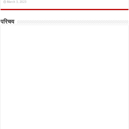
March 3, 2023
परिचय
Website Developed by -
Prabhat Media Creations
© Copyright 2026, All Rights Reserved.