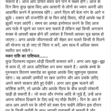
सकता है। आज आप उचित बचत कर पाने में सक्षम होंगे। आज के
दिन बिना कुछ ख़ास किए आप आसानी से लोगों का ध्यान अपनी ओर
आकर्षित करने में क़ामयाब रहेंगे। अपने प्रिय की बेजा मांग के आगे न
झुकें। दफ़्तर की राजनीति हो या फिर कोई विवाद, चीज़ें आपके पक्ष में
झुकी नज़र आएंगी। समय का अच्छा इस्तेमाल करने के लिए आज
आप पार्क में घूमने का प्लान बना सकते हैं लेकिन वहां किसी अनजान
शख्स से आपकी बहस होने की अशंका है जिससे आपका मूड खराब हो
जाएगा। अगर आपके जीवनसाथी की सेहत कर चलते किसी से मिलने
की योजना रद्द हो जाए तो चिंता न करें, आप साथ में अधिक समय
व्यतीत कर सकेंगे।
मकर राशि का राशिफल……..
कुछ दिलचस्प पढ़कर थोड़ी दिमाग़ी कसरत करें। अगर आप सूझ-बूझ
से काम लें, तो आज अतिरिक्त धन कमा सकते हैं। आपके बच्चे के
पुरुस्कार वितरण समारोह का बुलावा आपके लिए ख़ुशनुमा एहसास
रहेगा। वह आपकी उम्मीदों पर खरा उतरेगा और आप उसके ज़रिए
अपने सपने साकार होते हुए देखेंगे। अगर आप हुक़्म चलाने की
कोशिश करेंगे, तो आपके और आपके प्रिय के बीच काफ़ी परेशानी
खड़ी हो सकती है। जो कला और रंगमंच आदि से जुड़े हैं, उन्हें आज
अपना कौशल दिखाने के लिए कई नए मौक़े मिलेंगे। दिन के अंत में
आज आप अपने घर के लोगों को वक्त देना चाहेंगे लेकिन इस दौरान
घर के किसी करीबी के साथ आपकी कहासुनी हो सकती है और