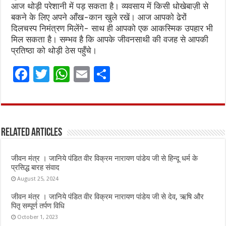
आज थोड़ी परेशानी में पड़ सकता है। व्यवसाय में किसी धोखेबाज़ी से
बकने के लिए अपने आँख-कान खुले रखें। आज आपको ढेरों
दिलचस्प निमंत्रण मिलेंगे- साथ ही आपको एक आकस्मिक उपहार भी
मिल सकता है। सम्भव है कि आपके जीवनसाथी की वजह से आपकी
प्रतिष्ठा को थोड़ी ठेस पहुँचे।
F
T
W
E
S
a
w
h
m
h
ce
it
at
ai
ar
b
te
s
l
e
Related Articles
o
r
A
o
p
जीवन मंत्र । जानिये पंडित वीर विक्रम नारायण पांडेय जी से हिन्दू धर्म के
k
p
प्रसिद्ध बारह संवाद
August 25, 2024
जीवन मंत्र । जानिये पंडित वीर विक्रम नारायण पांडेय जी से देव, ऋषि और
पितृ सम्पूर्ण तर्पण विधि
October 1, 2023