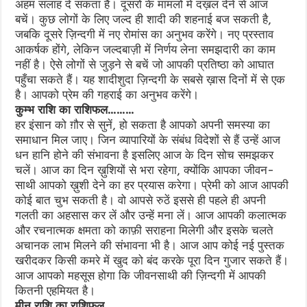
अहम सलाह दे सकता है। दूसरों के मामलों में दख़ल देने से आज
बचें। कुछ लोगों के लिए जल्द ही शादी की शहनाई बज सकती है,
जबकि दूसरे ज़िन्दगी में नए रोमांस का अनुभव करेंगे। नए प्रस्ताव
आकर्षक होंगे, लेकिन जल्दबाज़ी में निर्णय लेना समझदारी का काम
नहीं है। ऐसे लोगों से जुड़ने से बचें जो आपकी प्रतिष्ठा को आघात
पहुँचा सकते हैं। यह शादीशुदा ज़िन्दगी के सबसे ख़ास दिनों में से एक
है। आपको प्रेम की गहराई का अनुभव करेंगे।
कुम्भ राशि का राशिफल………
हर इंसान को ग़ौर से सुनें, हो सकता है आपको अपनी समस्या का
समाधान मिल जाए। जिन व्यापारियों के संबंध विदेशों से हैं उन्हें आज
धन हानि होने की संभावना है इसलिए आज के दिन सोच समझकर
चलें। आज का दिन ख़ुशियों से भरा रहेगा, क्योंकि आपका जीवन-
साथी आपको ख़ुशी देने का हर प्रयास करेगा। प्रेमी को आज आपकी
कोई बात चुभ सकती है। वो आपसे रुठें इससे ही पहले ही अपनी
गलती का अहसास कर लें और उन्हें मना लें। आज आपकी कलात्मक
और रचनात्मक क्षमता को काफ़ी सराहना मिलेगी और इसके चलते
अचानक लाभ मिलने की संभावना भी है। आज आप कोई नई पुस्तक
खरीदकर किसी कमरे में खुद को बंद करके पूरा दिन गुजार सकते हैं।
आज आपको महसूस होगा कि जीवनसाथी की ज़िन्दगी में आपकी
कितनी एहमियत है।
मीन राशि का राशिफल……….