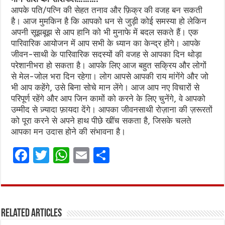
आपके पति/पत्नि की सेहत तनाव और फ़िक्र की वजह बन सकती
है। आज मुमकिन है कि आपको धन से जुड़ी कोई समस्या हो लेकिन
अपनी सूझबूझ से आप हानि को भी मुनाफे में बदल सकते हैं। एक
पारिवारिक आयोजन में आप सभी के ध्यान का केन्द्र होंगे। आपके
जीवन-साथी के पारिवारिक सदस्यों की वजह से आपका दिन थोड़ा
परेशानीभरा हो सकता है। आपके लिए आज बहुत सक्रिय और लोगों
से मेल-जोल भरा दिन रहेगा। लोग आपसे आपकी राय मांगेंगे और जो
भी आप कहेंगे, उसे बिना सोचे मान लेंगे। आज आप नए विचारों से
परिपूर्ण रहेंगे और आप जिन कामों को करने के लिए चुनेंगे, वे आपको
उम्मीद से ज़्यादा फ़ायदा देंगे। आपका जीवनसाथी रोज़ाना की ज़रूरतों
को पूरा करने से अपने हाथ पीछे खींच सकता है, जिसके चलते
आपका मन उदास होने की संभावना है।
F
T
W
E
S
a
w
h
m
h
ce
it
at
ai
ar
b
te
s
l
e
Related Articles
o
r
A