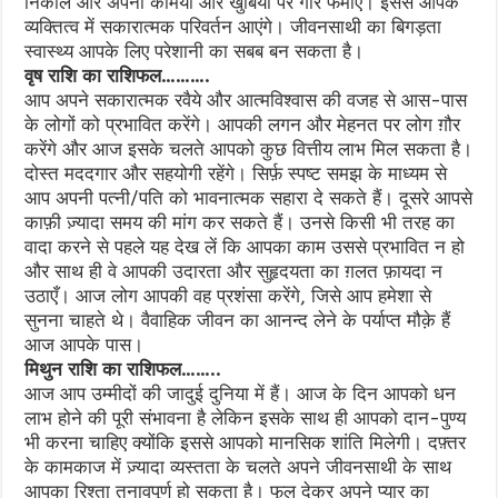
निकालें और अपनी कमियों और खुबियों पर गौर फर्माएं। इससे आपके
व्यक्तित्व में सकारात्मक परिवर्तन आएंगे। जीवनसाथी का बिगड़ता
स्वास्थ्य आपके लिए परेशानी का सबब बन सकता है।
वृष राशि का राशिफल……….
आप अपने सकारात्मक रवैये और आत्मविश्वास की वजह से आस-पास
के लोगों को प्रभावित करेंगे। आपकी लगन और मेहनत पर लोग ग़ौर
करेंगे और आज इसके चलते आपको कुछ वित्तीय लाभ मिल सकता है।
दोस्त मददगार और सहयोगी रहेंगे। सिर्फ़ स्पष्ट समझ के माध्यम से
आप अपनी पत्नी/पति को भावनात्मक सहारा दे सकते हैं। दूसरे आपसे
काफ़ी ज़्यादा समय की मांग कर सकते हैं। उनसे किसी भी तरह का
वादा करने से पहले यह देख लें कि आपका काम उससे प्रभावित न हो
और साथ ही वे आपकी उदारता और सुहृदयता का ग़लत फ़ायदा न
उठाएँ। आज लोग आपकी वह प्रशंसा करेंगे, जिसे आप हमेशा से
सुनना चाहते थे। वैवाहिक जीवन का आनन्द लेने के पर्याप्त मौक़े हैं
आज आपके पास।
मिथुन राशि का राशिफल……..
आज आप उम्मीदों की जादुई दुनिया में हैं। आज के दिन आपको धन
लाभ होने की पूरी संभावना है लेकिन इसके साथ ही आपको दान-पुण्य
भी करना चाहिए क्योंकि इससे आपको मानसिक शांति मिलेगी। दफ़्तर
के कामकाज में ज़्यादा व्यस्तता के चलते अपने जीवनसाथी के साथ
आपका रिश्ता तनावपूर्ण हो सकता है। फूल देकर अपने प्यार का