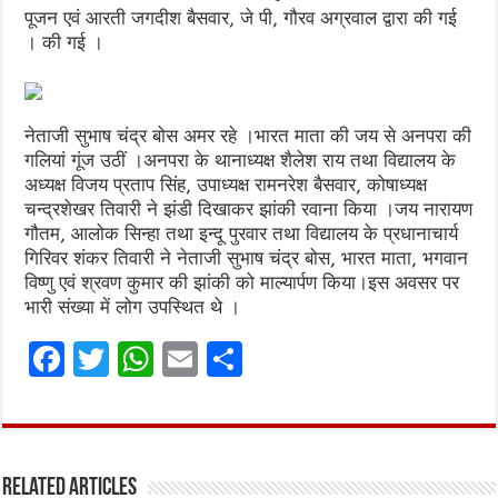
पूजन एवं आरती जगदीश बैसवार, जे पी, गौरव अग्रवाल द्वारा की गई
। की गई ।
नेताजी सुभाष चंद्र बोस अमर रहे ।भारत माता की जय से अनपरा की
गलियां गूंज उठीं ।अनपरा के थानाध्यक्ष शैलेश राय तथा विद्यालय के
अध्यक्ष विजय प्रताप सिंह, उपाध्यक्ष रामनरेश बैसवार, कोषाध्यक्ष
चन्द्रशेखर तिवारी ने झंडी दिखाकर झांकी रवाना किया ।जय नारायण
गौतम, आलोक सिन्हा तथा इन्दू पुरवार तथा विद्यालय के प्रधानाचार्य
गिरिवर शंकर तिवारी ने नेताजी सुभाष चंद्र बोस, भारत माता, भगवान
विष्णु एवं श्रवण कुमार की झांकी को माल्यार्पण किया।इस अवसर पर
भारी संख्या में लोग उपस्थित थे ।
F
T
W
E
S
a
w
h
m
h
ce
it
at
ai
ar
b
te
s
l
e
Related Articles