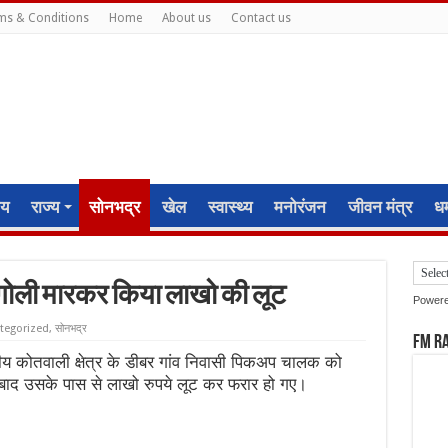
ms & Conditions
Home
About us
Contact us
ीय
राज्य
सोनभद्र
खेल
स्वास्थ्य
मनोरंजन
जीवन मंत्र
धर्
गोली मारकर किया लाखो की लूट
Power
tegorized
,
सोनभद्र
FM R
नीय कोतवाली क्षेत्र के डीबर गांव निवासी पिकअप चालक को
।इसके बाद उसके पास से लाखो रुपये लूट कर फरार हो गए।