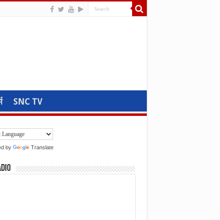
म
SNC TV
ed by
Translate
adio