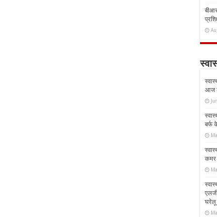
बीआरस
प्रशिक
Au
स्वास
स्वास
आज क
Ju
स्वास
बर्फ
Ma
स्वास
कमर औ
Ma
स्वास
एलर्
घरेल
Ma