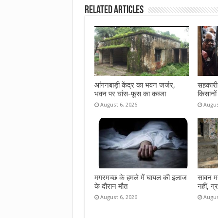
b
te
s
l
e
Related Articles
o
r
A
o
p
k
p
आंगनबाड़ी केंद्र का भवन जर्जर,
सहकारी 
भवन पर घांस-फूस का कब्जा
किसानों
August 6, 2026
Augus
मगरमच्छ के हमले में घायल की इलाज
सावन महीन
के दौरान मौत
नहीं, ग्
August 6, 2026
Augus