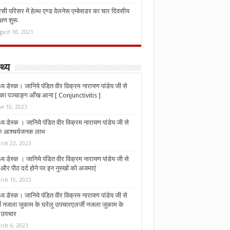
ी परिसर में हेल्थ एण्ड वेलनेस एम्बेसडर का चार दिवसीय
्षण शुरू
gust 18, 2021
्थ्य
्थ्य डेस्क। जानिये पंडित वीर विक्रम नारायण पांडेय जी से
ा पञ्चाङ्ग आँख आना [ Conjunctivitis ]
ne 10, 2023
्थ्य डेस्क । जानिये पंडित वीर विक्रम नारायण पांडेय जी से
 के आश्चर्यजनक लाभ
rch 22, 2023
्थ्य डेस्क । जानिये पंडित वीर विक्रम नारायण पांडेय जी से
र पीठ दर्द होने पर इन नुस्‍खों को अजमाएं
rch 15, 2023
्थ्य डेस्क। जानिये पंडित वीर विक्रम नारायण पांडेय जी से
जी नजला जुकाम के घरेलू उपचारएलर्जी नजला जुकाम के
ू उपचार
rch 6, 2023