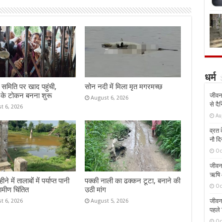
धर्म
समिति पर खाद पहुंची,
सोन नदी में मिला मृत मगरमच्छ
 के टोकन बनना शुरू
जीवन 
August 6, 2026
से दै
t 6, 2026
Au
व्रत क
नौ दि
Oc
जीवन 
ऋषि औ
े में तालाबों में पर्याप्त पानी
पक्की नाली का ढक्कन टूटा, बनाने की
Oc
रामीण चिंतित
उठी मांग
जीवन 
t 6, 2026
August 5, 2026
पहले 
Oc