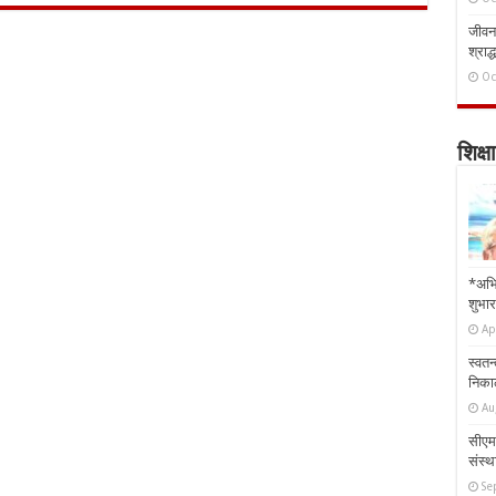
जीवन 
श्राद्
Oc
शिक्षा
*अभि
शुभार
Ap
स्वतन
निकाल
Au
सीएम 
संस्था
Se