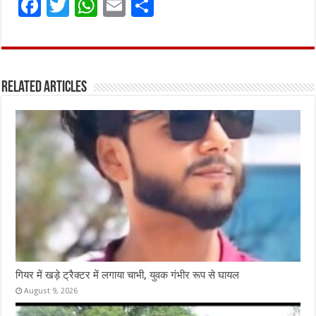
F
T
W
E
S
a
w
h
m
h
ce
it
at
ai
ar
b
te
s
l
e
Related Articles
o
r
A
o
p
k
p
गियर में खड़े ट्रैक्टर में लगाया चाभी, युवक गंभीर रूप से घायल
August 9, 2026