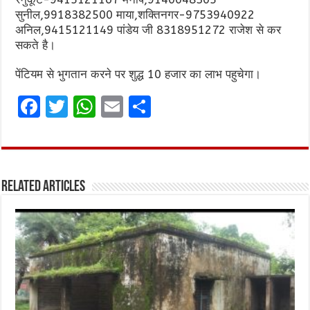
सुनील,9918382500 माया,शक्तिनगर-9753940922
अनिल,9415121149 पांडेय जी 8318951272 राजेश से कर
सकते है।
पेंटियम से भुगतान करने पर शुद्ध 10 हजार का लाभ पहुचेगा।
F
T
W
E
S
a
w
h
m
h
ce
it
at
ai
ar
b
te
s
l
e
Related Articles
o
r
A
o
p
k
p