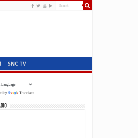
म
SNC TV
ed by
Translate
adio