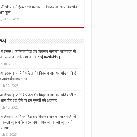
ी परिसर में हेल्थ एण्ड वेलनेस एम्बेसडर का चार दिवसीय
्षण शुरू
gust 18, 2021
्थ्य
्थ्य डेस्क। जानिये पंडित वीर विक्रम नारायण पांडेय जी से
ा पञ्चाङ्ग आँख आना [ Conjunctivitis ]
ne 10, 2023
्थ्य डेस्क । जानिये पंडित वीर विक्रम नारायण पांडेय जी से
 के आश्चर्यजनक लाभ
rch 22, 2023
्थ्य डेस्क । जानिये पंडित वीर विक्रम नारायण पांडेय जी से
र पीठ दर्द होने पर इन नुस्‍खों को अजमाएं
rch 15, 2023
्थ्य डेस्क। जानिये पंडित वीर विक्रम नारायण पांडेय जी से
जी नजला जुकाम के घरेलू उपचारएलर्जी नजला जुकाम के
ू उपचार
rch 6, 2023