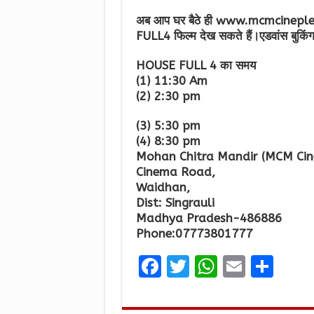
अब आप घर बैठे ही www.mcmcineple
FULL4 फिल्म देख सकते हैं।एडवांस बुकिंग
HOUSE FULL 4 का समय
(1) 11:30 Am
(2) 2:30 pm
(3) 5:30 pm
(4) 8:30 pm
Mohan Chitra Mandir (MCM Cin
Cinema Road,
Waidhan,
Dist: Singrauli
Madhya Pradesh-486886
Phone:07773801777
F
T
W
E
S
a
w
h
m
h
ce
it
at
ai
ar