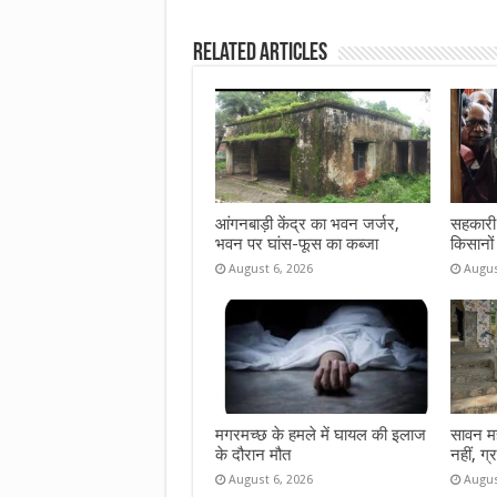
b
te
s
l
e
Related Articles
o
r
A
o
p
k
p
आंगनबाड़ी केंद्र का भवन जर्जर,
सहकारी 
भवन पर घांस-फूस का कब्जा
किसानों
August 6, 2026
Augus
मगरमच्छ के हमले में घायल की इलाज
सावन महीन
के दौरान मौत
नहीं, ग्
August 6, 2026
Augus