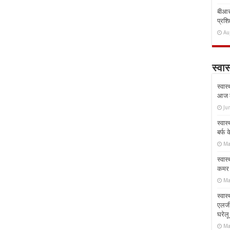
बीआरस
प्रशिक
Au
स्वास
स्वास
आज क
Ju
स्वास
बर्फ
Ma
स्वास
कमर औ
Ma
स्वास
एलर्
घरेल
Ma