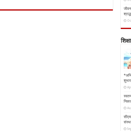
जीवन 
श्राद्
Oc
शिक्षा
*अभि
शुभार
Ap
स्वतन
निकाल
Au
सीएम 
संस्था
Se