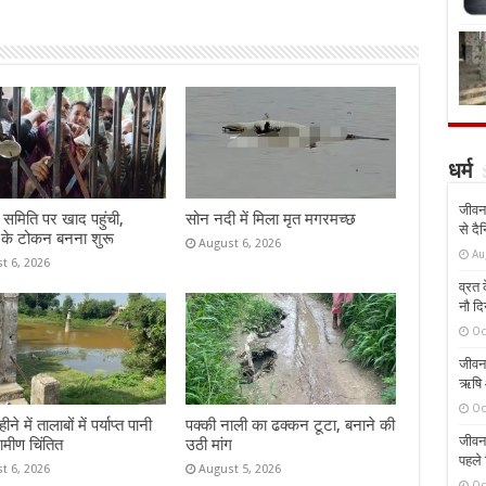
धर्म
जीवन 
समिति पर खाद पहुंची,
सोन नदी में मिला मृत मगरमच्छ
से दै
 के टोकन बनना शुरू
August 6, 2026
Au
t 6, 2026
व्रत क
नौ दि
Oc
जीवन 
ऋषि औ
Oc
े में तालाबों में पर्याप्त पानी
पक्की नाली का ढक्कन टूटा, बनाने की
जीवन 
रामीण चिंतित
उठी मांग
पहले 
t 6, 2026
August 5, 2026
Oc