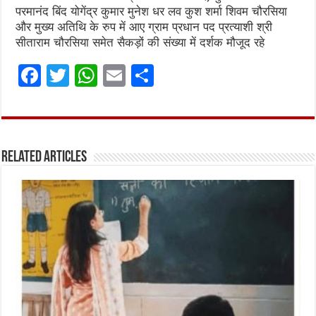
परमानंद बिंद योगेंद्र कुमार मुनेश धर लव कुश शर्मा शिवम चौरसिया
और मुख्य अतिथि के रुप में आए ग्राम प्रधान पद प्रत्याशी श्री
सीताराम चौरसिया समेत सैकड़ों की संख्या में दर्शक मौजूद रहे
F
T
W
E
S
a
w
h
m
h
ce
it
at
ai
ar
b
te
s
l
e
Related Articles
o
r
A
o
p
k
p