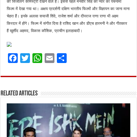
की सिजलिंग केमिस्ट्री देखने वाले हैं। इससे पहले मनवीर सिंह को प्यार का पंचनामा
फिल्म में देखा गया था। अक्षय प्रदर्शनी दक्षिण भारतीय फिल्मों और विज्ञापन का जाना माना
चेहरा हैं। इनके अलावा सयाजी शिंदे, राजेश शर्मा और दीपराज राणा राणा भी अहम
किरदार में होंगे। फिल्म में संगीत दिया है राशिद खान और डीएच हारमनी ने और गीतकार
हैं खुर्शीद अहमद, विकास कौशिक, प्राचीन इलाहाबादी।
F
T
W
E
S
a
w
h
m
h
ce
it
at
ai
ar
b
te
s
l
e
Related Articles
o
r
A
o
p
k
p