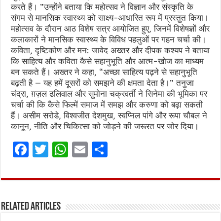
करते हैं। ”उन्होंने बताया कि महोत्सव ने विज्ञान और संस्कृति के
संगम से मानसिक स्वास्थ्य को साक्ष्य-आधारित रूप में प्रस्तुत किया।
महोत्सव के दौरान आठ विशेष सत्र आयोजित हुए, जिनमें विशेषज्ञों और
कलाकारों ने मानसिक स्वास्थ्य के विविध पहलुओं पर गहन चर्चा की।
कविता, दृष्टिकोण और मन: जावेद अख्तर और दीपक कश्यप ने बताया
कि साहित्य और कविता कैसे सहानुभूति और आत्म-खोज का माध्यम
बन सकते हैं। अख्तर ने कहा, “अच्छा साहित्य पढ़ने से सहानुभूति
बढ़ती है — यह हमें दूसरों को समझने की क्षमता देता है।” तनुजा
चंद्रा, ग़ज़ल ढलिवाल और सुमोना चक्रवर्ती ने सिनेमा की भूमिका पर
चर्चा की कि कैसे फिल्में समाज में समझ और करुणा को बढ़ा सकती
हैं। असीम सरोडे, विश्वजीत देशमुख, स्‍वप्निल पांगे और रूपा चौबल ने
कानून, नीति और चिकित्सा को जोड़ने की जरूरत पर जोर दिया।
F
T
W
E
S
a
w
h
m
h
ce
it
at
ai
ar
b
te
s
l
e
Related Articles
o
r
A