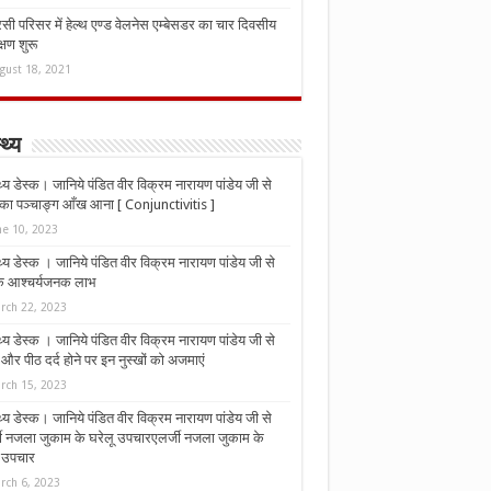
ी परिसर में हेल्थ एण्ड वेलनेस एम्बेसडर का चार दिवसीय
्षण शुरू
gust 18, 2021
्थ्य
्थ्य डेस्क। जानिये पंडित वीर विक्रम नारायण पांडेय जी से
ा पञ्चाङ्ग आँख आना [ Conjunctivitis ]
ne 10, 2023
्थ्य डेस्क । जानिये पंडित वीर विक्रम नारायण पांडेय जी से
 के आश्चर्यजनक लाभ
rch 22, 2023
्थ्य डेस्क । जानिये पंडित वीर विक्रम नारायण पांडेय जी से
र पीठ दर्द होने पर इन नुस्‍खों को अजमाएं
rch 15, 2023
्थ्य डेस्क। जानिये पंडित वीर विक्रम नारायण पांडेय जी से
जी नजला जुकाम के घरेलू उपचारएलर्जी नजला जुकाम के
ू उपचार
rch 6, 2023