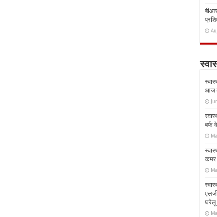
बीआरस
प्रशिक
Au
स्वास
स्वास
आज क
Ju
स्वास
बर्फ
Ma
स्वास
कमर औ
Ma
स्वास
एलर्
घरेल
Ma