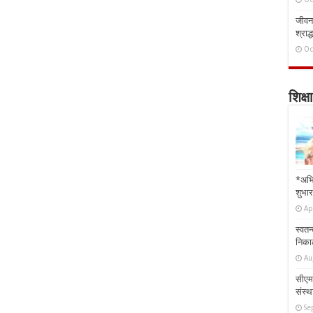
जीवन 
श्राद्
Oc
शिक्षा
*अभि
शुभार
Ap
स्वतन
निकाल
Au
सीएम 
संस्था
Se