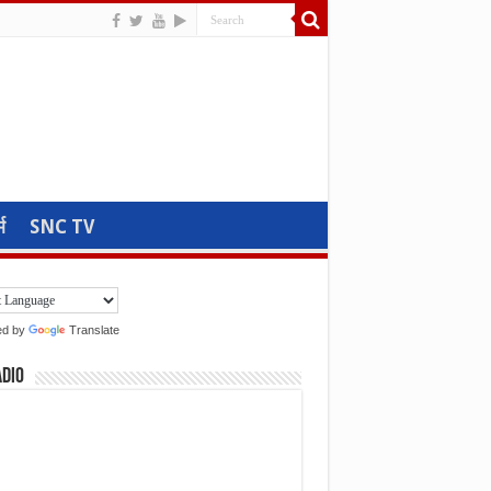
म
SNC TV
ed by
Translate
adio