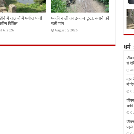
े में तालाबों में पर्याप्त पानी
पक्की नाली का ढक्कन टूटा, बनाने की
रामीण चिंतित
उठी मांग
t 6, 2026
August 5, 2026
धर्म
जीवन 
से दै
Au
व्रत क
नौ दि
Oc
जीवन 
ऋषि औ
Oc
जीवन 
पहले 
Oc