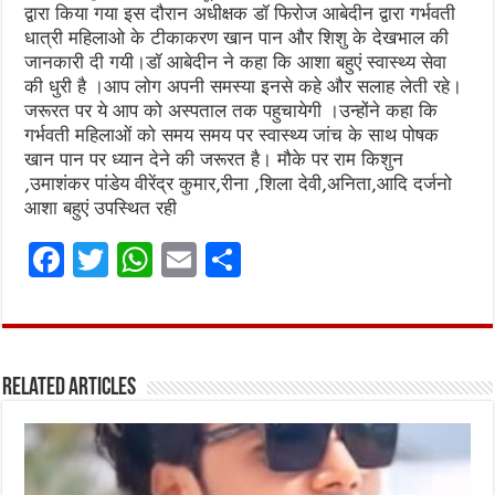
द्वारा किया गया इस दौरान अधीक्षक डॉ फिरोज आबेदीन द्वारा गर्भवती
धात्री महिलाओ के टीकाकरण खान पान और शिशु के देखभाल की
जानकारी दी गयी।डॉ आबेदीन ने कहा कि आशा बहुएं स्वास्थ्य सेवा
की धुरी है ।आप लोग अपनी समस्या इनसे कहे और सलाह लेती रहे।
जरूरत पर ये आप को अस्पताल तक पहुचायेगी ।उन्होंने कहा कि
गर्भवती महिलाओं को समय समय पर स्वास्थ्य जांच के साथ पोषक
खान पान पर ध्यान देने की जरूरत है। मौके पर राम किशुन
,उमाशंकर पांडेय वीरेंद्र कुमार,रीना ,शिला देवी,अनिता,आदि दर्जनो
आशा बहुएं उपस्थित रही
F
T
W
E
S
a
w
h
m
h
ce
it
at
ai
ar
b
te
s
l
e
Related Articles
o
r
A
o
p
k
p