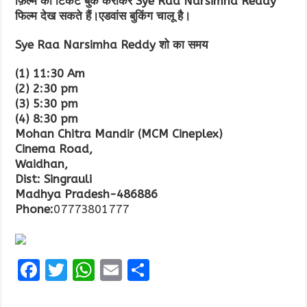
फ़िल्म की टिकट बुक कराकर
Sye Raa Narsimha Reddy
फिल्म देख सकते हैं।एडवांस बुकिंग चालू है।
Sye Raa Narsimha Reddy
शो का समय
(1) 11:30 Am
(2) 2:30 pm
(3) 5:30 pm
(4) 8:30 pm
Mohan Chitra Mandir (MCM Cineplex)
Cinema Road,
Waidhan,
Dist: Singrauli
Madhya Pradesh-486886
Phone:
07773801777
F
T
W
E
S
a
w
h
m
h