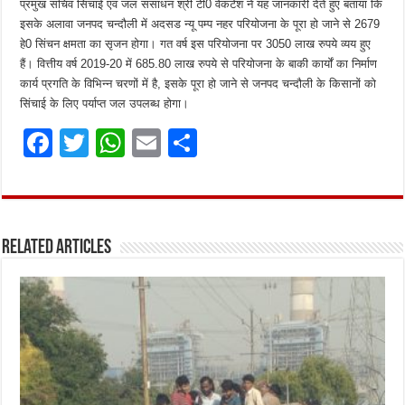
प्रमुख सचिव सिंचाई एवं जल संसाधन श्री टी0 वेंकटेश ने यह जानकारी देते हुए बताया कि
इसके अलावा जनपद चन्दौली में अदसड न्यू पम्प नहर परियोजना के पूरा हो जाने से 2679
हे0 सिंचन क्षमता का सृजन होगा। गत वर्ष इस परियोजना पर 3050 लाख रुपये व्यय हुए
हैं। वित्तीय वर्ष 2019-20 में 685.80 लाख रुपये से परियोजना के बाकी कार्यों का निर्माण
कार्य प्रगति के विभिन्न चरणों में है, इसके पूरा हो जाने से जनपद चन्दौली के किसानों को
सिंचाई के लिए पर्याप्त जल उपलब्ध होगा।
F
T
W
E
S
a
w
h
m
h
ce
it
at
ai
ar
b
te
s
l
e
Related Articles
o
r
A
o
p
k
p