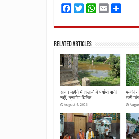
F
T
W
E
S
a
w
h
m
h
ce
it
at
ai
ar
b
te
s
l
e
Related Articles
o
r
A
o
p
k
p
सावन महीने में तालाबों में पर्याप्त पानी
पक्की न
नहीं, ग्रामीण चिंतित
उठी मां
August 6, 2026
Augus