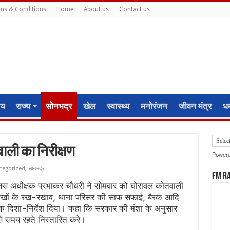
ms & Conditions
Home
About us
Contact us
ीय
राज्य
सोनभद्र
खेल
स्वास्थ्य
मनोरंजन
जीवन मंत्र
धर्
ाली का निरीक्षण
Power
tegorized
,
सोनभद्र
FM R
लिस अधीक्षक प्रभाकर चौधरी ने सोमवार को घोरावल कोतवाली
िलेखों के रख-रखाव, थाना परिसर की साफ सफाई, बैरक आदि
क दिशा-निर्देश दिया। कहा कि सरकार की मंशा के अनुसार
े समय रहते निस्तारित करे।