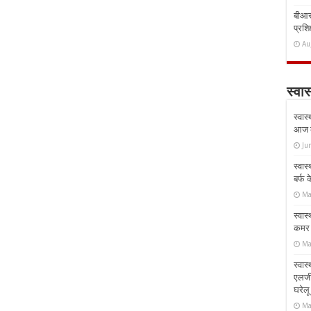
बीआरस
प्रशिक
Au
स्वास
स्वास
आज क
Ju
स्वास
बर्फ
Ma
स्वास
कमर औ
Ma
स्वास
एलर्
घरेल
Ma