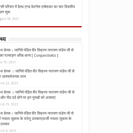
ी परिसर में हेल्थ एण्ड वेलनेस एम्बेसडर का चार दिवसीय
्षण शुरू
gust 18, 2021
्थ्य
्थ्य डेस्क। जानिये पंडित वीर विक्रम नारायण पांडेय जी से
ा पञ्चाङ्ग आँख आना [ Conjunctivitis ]
ne 10, 2023
्थ्य डेस्क । जानिये पंडित वीर विक्रम नारायण पांडेय जी से
 के आश्चर्यजनक लाभ
rch 22, 2023
्थ्य डेस्क । जानिये पंडित वीर विक्रम नारायण पांडेय जी से
र पीठ दर्द होने पर इन नुस्‍खों को अजमाएं
rch 15, 2023
्थ्य डेस्क। जानिये पंडित वीर विक्रम नारायण पांडेय जी से
जी नजला जुकाम के घरेलू उपचारएलर्जी नजला जुकाम के
ू उपचार
rch 6, 2023