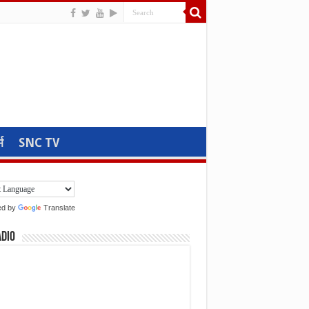
म
SNC TV
ed by
Translate
adio