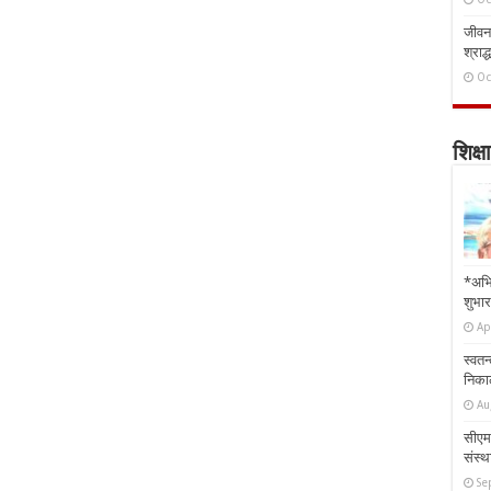
जीवन 
श्राद्
Oc
शिक्षा
*अभि
शुभार
Ap
स्वतन
निकाल
Au
सीएम 
संस्था
Se