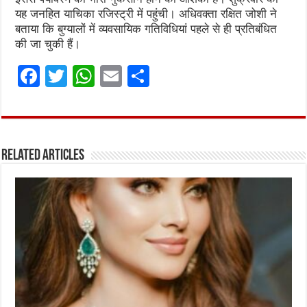
यह जनहित याचिका रजिस्ट्री में पहुंची। अधिवक्ता रक्षित जोशी ने
बताया कि बुग्यालों में व्यवसायिक गतिविधियां पहले से ही प्रतिबंधित
की जा चुकी हैं।
F
T
W
E
S
a
w
h
m
h
ce
it
at
ai
ar
b
te
s
l
e
Related Articles
o
r
A
o
p
k
p