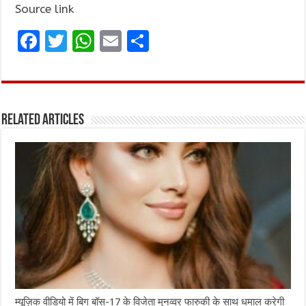
Source link
F
T
W
E
S
a
w
h
m
h
ce
it
at
ai
ar
b
te
s
l
e
Related Articles
o
r
A
o
p
k
p
म्यूज़िक वीडियो में बिग बॉस-17 के विजेता मुनव्वर फारुकी के साथ धमाल करेगी