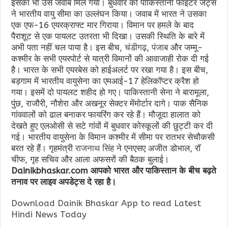
इसका भी उसे जवाब मिल गया। बुधवार को पाकिस्तानी फाइटर जेट्स
ने भारतीय वायु सीमा
का
उल्लंघन किया। जवाब में भारत ने उसका
एक एफ-16 एयरक्राफ्ट मार गिराया। विमान पर हमले के बाद
पैराशूट से एक पायलट उतरता भी दिखा। उसकी स्थिति के बारे में
अभी पता नहीं चल पाया है। इस बीच,
चंडीगढ़
,
पंजाब
और जम्मू-
कश्मीर के सभी एयरपोर्ट से यात्री विमानों की आवाजाही रोक दी गई
है। भारत के सभी एयरबेस को हाईअलर्ट पर रखा गया है। इस बीच,
बड़गाम में भारतीय वायुसेना का एमआई-17 हेलिकॉप्टर क्रैश हो
गया। इसमें दो पायलट शहीद हो गए। पाकिस्तानी सेना ने बारामूला,
पुंछ, राजौरी, नौशेरा और अखनूर सेक्टर मेंमोर्टार दागे। पाक सैनिक
गांववालों को ढाल बनाकर फायरिंग कर रहे हैं। मौजूदा हालात को
देखते हुए एलओसी से सटे गांवों में बुधवार कोस्कूलों की छुट्टी कर दी
गई। भारतीय वायुसेना के विमान कश्मीर में सीमा पर रातभर सेचौकसी
बरत रहे हैं। गृहमंत्री
राजनाथ सिंह
ने एनएसए अजीत डोभाल, रॉ
चीफ, गृह सचिव और आला अफसरों की बैठक बुलाई।
Dainikbhaskar.com आपको भारत और पाकिस्तान के बीच बढ़ते
तनाव पर लाइव अपडेट्स दे रहा है।
Download Dainik Bhaskar App to read Latest
Hindi News Today