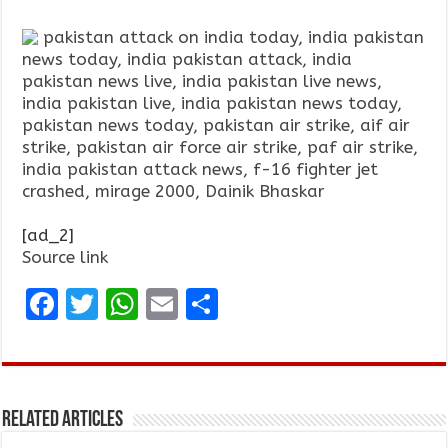
pakistan attack on india today, india pakistan
news today, india pakistan attack, india
pakistan news live, india pakistan live news,
india pakistan live, india pakistan news today,
pakistan news today, pakistan air strike, aif air
strike, pakistan air force air strike, paf air strike,
india pakistan attack news, f-16 fighter jet
crashed, mirage 2000, Dainik Bhaskar
[ad_2]
Source link
F
T
W
E
S
a
w
h
m
h
ce
it
at
ai
ar
b
te
s
l
e
Related Articles
o
r
A