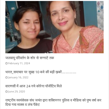
o
p
k
p
जलवायु परिवर्तन के शोर से सन्नाटे तक
February 11, 2024
भारत_समाचार पर सुबह 10 बजे की बड़ी ख़बरें…………
January 16, 2022
वाराणसी में आज 24 नये कोरेना पॉजीटिव मिले
June 29, 2020
राष्ट्रीय स्वयंसेवक संघ जयंत द्वारा शक्तिनगर पुलिस व मीडिया को पुष्प वर्षा कर
दिया गया माक्स व लंच पैकेट