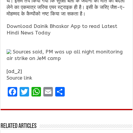
थे। इसमें तय किया गया कि सुरक्षा बलों के जवानों की मौत का बदला
लेने का एकमात्र जरिया एयर स्ट्राइक ही है। इसी के जरिए जैश-ए-
मोहम्मद के कैम्पोंको नष्ट किया जा सकता है।
Download Dainik Bhaskar App to read Latest
Hindi News Today
Sources said, PM was up all night monitoring
air strike on JeM camp
[ad_2]
Source link
F
T
W
E
S
a
w
h
m
h
ce
it
at
ai
ar
b
te
s
l
e
Related Articles
o
r
A